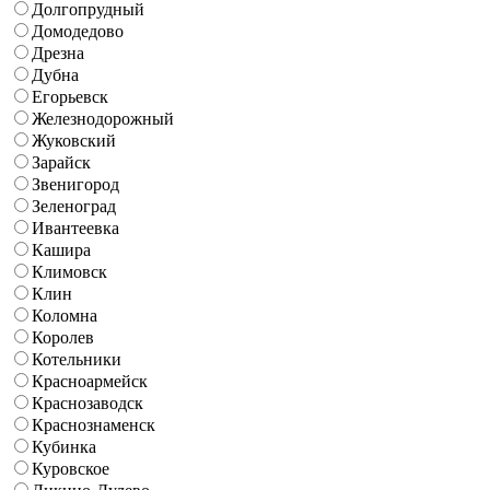
Долгопрудный
Домодедово
Дрезна
Дубна
Егорьевск
Железнодорожный
Жуковский
Зарайск
Звенигород
Зеленоград
Ивантеевка
Кашира
Климовск
Клин
Коломна
Королев
Котельники
Красноармейск
Краснозаводск
Краснознаменск
Кубинка
Куровское