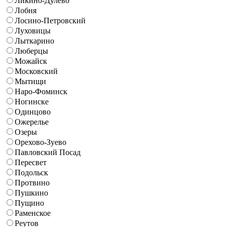
Ликино-Дулево
Лобня
Лосино-Петровский
Луховицы
Лыткарино
Люберцы
Можайск
Московский
Мытищи
Наро-Фоминск
Ногинске
Одинцово
Ожерелье
Озеры
Орехово-Зуево
Павловский Посад
Пересвет
Подольск
Протвино
Пушкино
Пущино
Раменское
Реутов