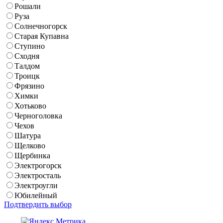
Рошали
Руза
Солнечногорск
Старая Купавна
Ступино
Сходня
Талдом
Троицк
Фрязино
Химки
Хотьково
Черноголовка
Чехов
Шатура
Щелково
Щербинка
Электрогорск
Электросталь
Электроугли
Юбилейный
Подтвердить выбор