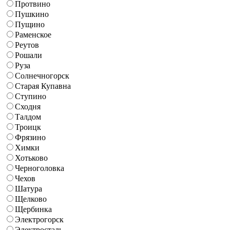
Протвино
Пушкино
Пущино
Раменское
Реутов
Рошали
Руза
Солнечногорск
Старая Купавна
Ступино
Сходня
Талдом
Троицк
Фрязино
Химки
Хотьково
Черноголовка
Чехов
Шатура
Щелково
Щербинка
Электрогорск
Электросталь