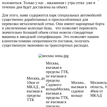
положиться. Только у нас , заказанная с утра сетка уже в
течении дня будет доставлена на объект.
Для этого, нами содержится парк специальных автомобилей
существенно доработанных и приспособленных для
перевозки металлической сетки. Они имеют нарощеные борта
и увеличенные колесные базы, что позволяет перевозить
значительно больший объем сетки нежели стандартные
машины в заводской спецификации. Это позволяет нашим
клиентам помимо оперативности поставок, получать
существенную экономию на транспортных расходах.
Москва,
въезжая в
пределы ТТК,
не въезжая в
Москва, до
пределы
10км от
Москва ,
Московск
Садового
МКАД , не
вьезжая в
область, 1
кольцаМосква,
въезжая в
садовое
40км от
въезжая в
пределы
кольцо
МКАД
пределы ТТК,
ТТК
не въезжая в
пределы