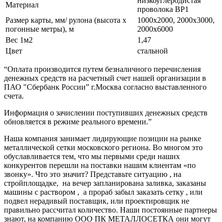
низкоуглеродистая
Материал
проволока ВР1
Размер карты, мм/ рулона (высота х
1000х2000, 2000х3000,
погонные метры), м
2000х6000
Вес 1м2
1,47
Цвет
стальной
“Оплата производится путем безналичного перечисления
денежных средств на расчетный счет нашей организации в
ПАО "Сбербанк России” г.Москва согласно выставленного
счета.
Информация о зачислении поступивших денежных средств
обновляется в режиме реального времени.”
Наша компания занимает лидирующие позиции на рынке
металлической сетки московского региона. Во многом это
обуславливается тем, что мы первыми среди наших
конкурентов перешли на поставки нашим клиентам «по
звонку». Что это значит? Представьте ситуацию , на
стройплощадке, на вечер запланирована заливка, заказаны
машины с раствором , а прораб забыл заказать сетку , или
подвел нерадивый поставщик, или проектировщик не
правильно рассчитал количество. Наши постоянные партнеры
знают, на компанию ООО ПК МЕТАЛЛОСЕТКА они могут