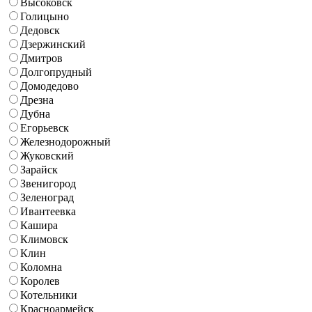
Высоковск
Голицыно
Дедовск
Дзержинский
Дмитров
Долгопрудный
Домодедово
Дрезна
Дубна
Егорьевск
Железнодорожный
Жуковский
Зарайск
Звенигород
Зеленоград
Ивантеевка
Кашира
Климовск
Клин
Коломна
Королев
Котельники
Красноармейск