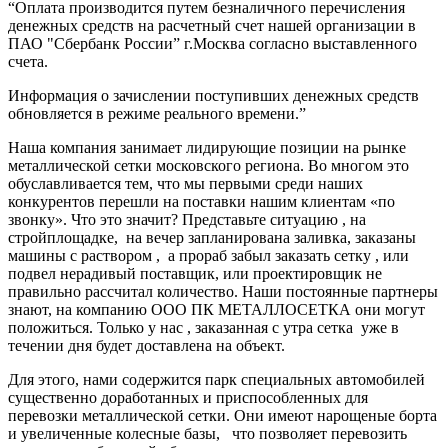
“Оплата производится путем безналичного перечисления
денежных средств на расчетный счет нашей организации в
ПАО "Сбербанк России” г.Москва согласно выставленного
счета.
Информация о зачислении поступивших денежных средств
обновляется в режиме реального времени.”
Наша компания занимает лидирующие позиции на рынке
металлической сетки московского региона. Во многом это
обуславливается тем, что мы первыми среди наших
конкурентов перешли на поставки нашим клиентам «по
звонку». Что это значит? Представьте ситуацию , на
стройплощадке, на вечер запланирована заливка, заказаны
машины с раствором , а прораб забыл заказать сетку , или
подвел нерадивый поставщик, или проектировщик не
правильно рассчитал количество. Наши постоянные партнеры
знают, на компанию ООО ПК МЕТАЛЛОСЕТКА они могут
положиться. Только у нас , заказанная с утра сетка уже в
течении дня будет доставлена на объект.
Для этого, нами содержится парк специальных автомобилей
существенно доработанных и приспособленных для
перевозки металлической сетки. Они имеют нарощеные борта
и увеличенные колесные базы, что позволяет перевозить