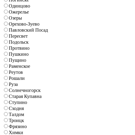
Одинцово
Ожерелье
Озеры
Орехово-Зуево
Павловский Посад
Пересвет
Подольск
Протвино
Пушкино
Пущино
Раменское
Реутов
Рошали
Руза
Солнечногорск
Старая Купавна
Ступино
Сходня
Талдом
Троицк
Фрязино
Химки