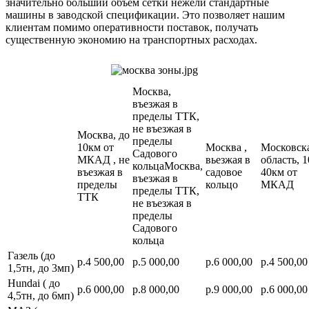
значительно больший объем сетки нежели стандартные
машины в заводской спецификации. Это позволяет нашим
клиентам помимо оперативности поставок, получать
существенную экономию на транспортных расходах.
Москва,
въезжая в
пределы ТТК,
не въезжая в
Москва, до
пределы
10км от
Москва ,
Московск
Садового
МКАД , не
вьезжая в
область, 1
кольцаМосква,
въезжая в
садовое
40км от
въезжая в
пределы
кольцо
МКАД
пределы ТТК,
ТТК
не въезжая в
пределы
Садового
кольца
Газель (до
р.4 500,00
р.5 000,00
р.6 000,00
р.4 500,00
1,5тн, до 3мп)
Hundai ( до
р.6 000,00
р.8 000,00
р.9 000,00
р.6 000,00
4,5тн, до 6мп)