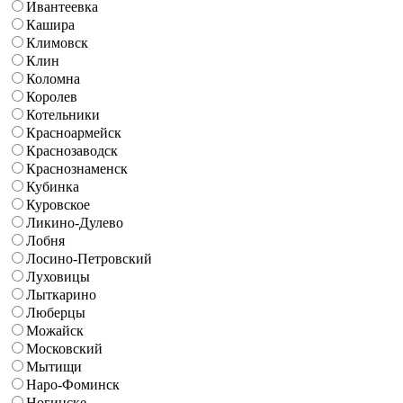
Ивантеевка
Кашира
Климовск
Клин
Коломна
Королев
Котельники
Красноармейск
Краснозаводск
Краснознаменск
Кубинка
Куровское
Ликино-Дулево
Лобня
Лосино-Петровский
Луховицы
Лыткарино
Люберцы
Можайск
Московский
Мытищи
Наро-Фоминск
Ногинске