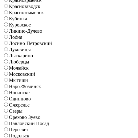
Красноармейск
Краснозаводск
Краснознаменск
Кубинка
Куровское
Ликино-Дулево
Лобня
Лосино-Петровский
Луховицы
Лыткарино
Люберцы
Можайск
Московский
Мытищи
Наро-Фоминск
Ногинске
Одинцово
Ожерелье
Озеры
Орехово-Зуево
Павловский Посад
Пересвет
Подольск