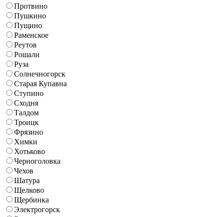
Протвино
Пушкино
Пущино
Раменское
Реутов
Рошали
Руза
Солнечногорск
Старая Купавна
Ступино
Сходня
Талдом
Троицк
Фрязино
Химки
Хотьково
Черноголовка
Чехов
Шатура
Щелково
Щербинка
Электрогорск