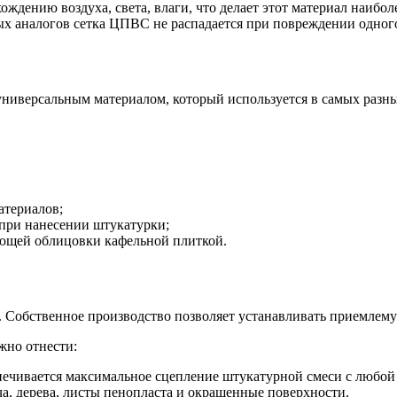
ждению воздуха, света, влаги, что делает этот материал наибо
ых аналогов сетка ЦПВС не распадается при повреждении одного
универсальным материалом, который используется в самых разны
атериалов;
при нанесении штукатурки;
ующей облицовки кафельной плиткой.
 Собственное производство позволяет устанавливать приемлем
жно отнести:
спечивается максимальное сцепление штукатурной смеси с любой
ча, дерева, листы пенопласта и окрашенные поверхности.