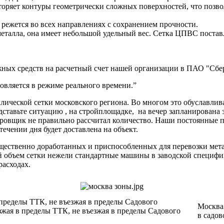
торяет контуры геометрически сложных поверхностей, что позвол
 режется во всех направлениях с сохранением прочности.
металла, она имеет небольшой удельный вес. Сетка ЦПВС постав
ных средств на расчетный счет нашей организации в ПАО "Сбер
вляется в режиме реального времени.”
ической сетки московского региона. Во многом это обуславлив
дставьте ситуацию , на стройплощадке, на вечер запланирована 
ектировщик не правильно рассчитал количество. Наши постоя
 течении дня будет доставлена на объект.
ущественно доработанных и приспособленных для перевозки мет
ий объем сетки нежели стандартные машины в заводской специф
расходах.
 пределы ТТК, не въезжая в пределы Садового
Москва 
зжая в пределы ТТК, не въезжая в пределы Садового
в садов