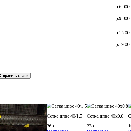
р.6 000
р.9 000
р.15 00
р.19 00
Отправить отзыв
Сетка цпвс 40/1,5
Сетка цпвс 40х0,8
С
36р.
23р.
1