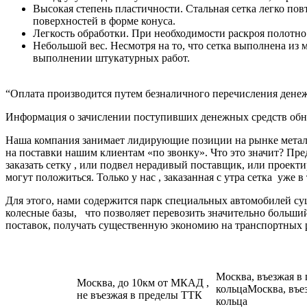
Высокая степень пластичности. Стальная сетка легко пов
поверхностей в форме конуса.
Легкость обработки. При необходимости раскроя полотно
Небольшой вес. Несмотря на то, что сетка выполнена из 
выполнении штукатурных работ.
“Оплата производится путем безналичного перечисления денеж
Информация о зачислении поступивших денежных средств обно
Наша компания занимает лидирующие позиции на рынке металл
на поставки нашим клиентам «по звонку». Что это значит? Пре
заказать сетку , или подвел нерадивый поставщик, или про
могут положиться. Только у нас , заказанная с утра сетка уже в
Для этого, нами содержится парк специальных автомобилей с
колесные базы, что позволяет перевозить значительно больш
поставок, получать существенную экономию на транспортных 
Москва, въезжая в
Москва, до 10км от МКАД ,
кольцаМосква, въе
не въезжая в пределы ТТК
кольца