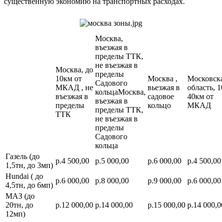
существенную экономию на транспортных расходах.
Москва,
въезжая в
пределы ТТК,
не въезжая в
Москва, до
пределы
10км от
Москва ,
Московск
Садового
МКАД , не
вьезжая в
область, 1
кольцаМосква,
въезжая в
садовое
40км от
въезжая в
пределы
кольцо
МКАД
пределы ТТК,
ТТК
не въезжая в
пределы
Садового
кольца
Газель (до
р.4 500,00
р.5 000,00
р.6 000,00
р.4 500,00
1,5тн, до 3мп)
Hundai ( до
р.6 000,00
р.8 000,00
р.9 000,00
р.6 000,00
4,5тн, до 6мп)
МАЗ (до
20тн, до
р.12 000,00
р.14 000,00
р.15 000,00
р.14 000,0
12мп)