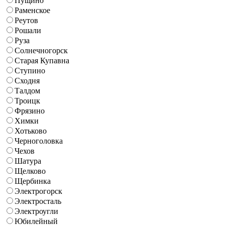
Пущино
Раменское
Реутов
Рошали
Руза
Солнечногорск
Старая Купавна
Ступино
Сходня
Талдом
Троицк
Фрязино
Химки
Хотьково
Черноголовка
Чехов
Шатура
Щелково
Щербинка
Электрогорск
Электросталь
Электроугли
Юбилейный