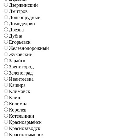
Дзержинский
Дмитров
Долгопрудный
Домодедово
Дрезна
Дубна
Егорьевск
Железнодорожный
Жуковский
Зарайск
Звенигород
Зеленоград
Ивантеевка
Кашира
Климовск
Клин
Коломна
Королев
Котельники
Красноармейск
Краснозаводск
Краснознаменск