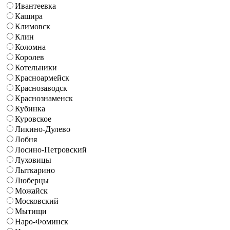
Ивантеевка
Кашира
Климовск
Клин
Коломна
Королев
Котельники
Красноармейск
Краснозаводск
Краснознаменск
Кубинка
Куровское
Ликино-Дулево
Лобня
Лосино-Петровский
Луховицы
Лыткарино
Люберцы
Можайск
Московский
Мытищи
Наро-Фоминск