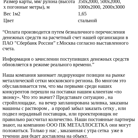
Размер карты, мм/ рулона (высота
350х2000, 500х2000,
х погонные метры), м
1000х2000, 2000х3000
Вес 1м2
1,65
Цвет
стальной
“Оплата производится путем безналичного перечисления
денежных средств на расчетный счет нашей организации в
ПАО "Сбербанк России” г.Москва согласно выставленного
счета.
Информация о зачислении поступивших денежных средств
обновляется в режиме реального времени.”
Наша компания занимает лидирующие позиции на рынке
металлической сетки московского региона. Во многом это
обуславливается тем, что мы первыми среди наших
конкурентов перешли на поставки нашим клиентам «по
звонку». Что это значит? Представьте ситуацию , на
стройплощадке, на вечер запланирована заливка, заказаны
машины с раствором , а прораб забыл заказать сетку , или
подвел нерадивый поставщик, или проектировщик не
правильно рассчитал количество. Наши постоянные партнеры
знают, на компанию ООО ПК МЕТАЛЛОСЕТКА они могут
положиться. Только у нас , заказанная с утра сетка уже в
течении дня будет доставлена на объект.