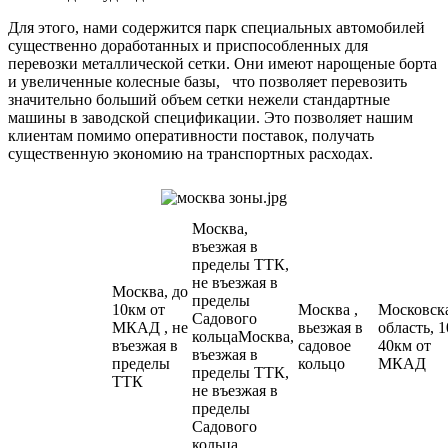
Для этого, нами содержится парк специальных автомобилей
существенно доработанных и приспособленных для
перевозки металлической сетки. Они имеют нарощеные борта
и увеличенные колесные базы, что позволяет перевозить
значительно больший объем сетки нежели стандартные
машины в заводской спецификации. Это позволяет нашим
клиентам помимо оперативности поставок, получать
существенную экономию на транспортных расходах.
Москва,
въезжая в
пределы ТТК,
не въезжая в
Москва, до
пределы
10км от
Москва ,
Московск
Садового
МКАД , не
вьезжая в
область, 1
кольцаМосква,
въезжая в
садовое
40км от
въезжая в
пределы
кольцо
МКАД
пределы ТТК,
ТТК
не въезжая в
пределы
Садового
кольца