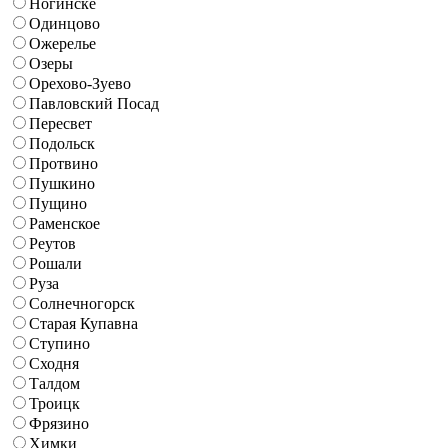
Ногинске
Одинцово
Ожерелье
Озеры
Орехово-Зуево
Павловский Посад
Пересвет
Подольск
Протвино
Пушкино
Пущино
Раменское
Реутов
Рошали
Руза
Солнечногорск
Старая Купавна
Ступино
Сходня
Талдом
Троицк
Фрязино
Химки