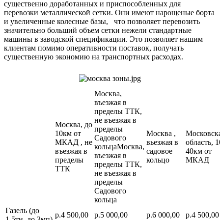
существенно доработанных и приспособленных для
перевозки металлической сетки. Они имеют нарощеные борта
и увеличенные колесные базы, что позволяет перевозить
значительно больший объем сетки нежели стандартные
машины в заводской спецификации. Это позволяет нашим
клиентам помимо оперативности поставок, получать
существенную экономию на транспортных расходах.
Москва,
въезжая в
пределы ТТК,
не въезжая в
Москва, до
пределы
10км от
Москва ,
Московск
Садового
МКАД , не
вьезжая в
область, 1
кольцаМосква,
въезжая в
садовое
40км от
въезжая в
пределы
кольцо
МКАД
пределы ТТК,
ТТК
не въезжая в
пределы
Садового
кольца
Газель (до
р.4 500,00
р.5 000,00
р.6 000,00
р.4 500,00
1,5тн, до 3мп)