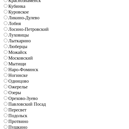
Краснознаменск
Кубинка
Куровское
Ликино-Дулево
Лобня
Лосино-Петровский
Луховицы
Лыткарино
Люберцы
Можайск
Московский
Мытищи
Наро-Фоминск
Ногинске
Одинцово
Ожерелье
Озеры
Орехово-Зуево
Павловский Посад
Пересвет
Подольск
Протвино
Пушкино