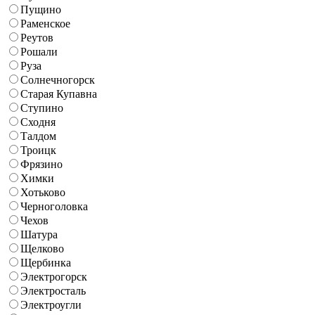
Пущино
Раменское
Реутов
Рошали
Руза
Солнечногорск
Старая Купавна
Ступино
Сходня
Талдом
Троицк
Фрязино
Химки
Хотьково
Черноголовка
Чехов
Шатура
Щелково
Щербинка
Электрогорск
Электросталь
Электроугли