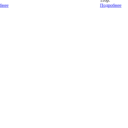
110р.
бнее
Подробнее