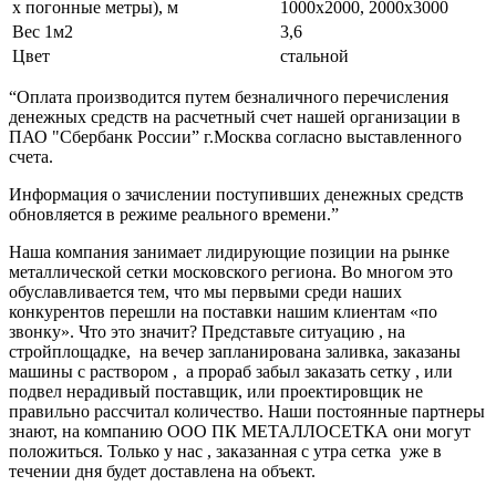
х погонные метры), м
1000х2000, 2000х3000
Вес 1м2
3,6
Цвет
стальной
“Оплата производится путем безналичного перечисления
денежных средств на расчетный счет нашей организации в
ПАО "Сбербанк России” г.Москва согласно выставленного
счета.
Информация о зачислении поступивших денежных средств
обновляется в режиме реального времени.”
Наша компания занимает лидирующие позиции на рынке
металлической сетки московского региона. Во многом это
обуславливается тем, что мы первыми среди наших
конкурентов перешли на поставки нашим клиентам «по
звонку». Что это значит? Представьте ситуацию , на
стройплощадке, на вечер запланирована заливка, заказаны
машины с раствором , а прораб забыл заказать сетку , или
подвел нерадивый поставщик, или проектировщик не
правильно рассчитал количество. Наши постоянные партнеры
знают, на компанию ООО ПК МЕТАЛЛОСЕТКА они могут
положиться. Только у нас , заказанная с утра сетка уже в
течении дня будет доставлена на объект.