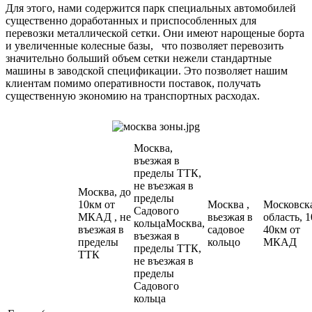
Для этого, нами содержится парк специальных автомобилей
существенно доработанных и приспособленных для
перевозки металлической сетки. Они имеют нарощеные борта
и увеличенные колесные базы, что позволяет перевозить
значительно больший объем сетки нежели стандартные
машины в заводской спецификации. Это позволяет нашим
клиентам помимо оперативности поставок, получать
существенную экономию на транспортных расходах.
Москва,
въезжая в
пределы ТТК,
не въезжая в
Москва, до
пределы
10км от
Москва ,
Московск
Садового
МКАД , не
вьезжая в
область, 1
кольцаМосква,
въезжая в
садовое
40км от
въезжая в
пределы
кольцо
МКАД
пределы ТТК,
ТТК
не въезжая в
пределы
Садового
кольца