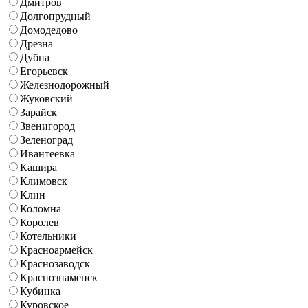
Дмитров
Долгопрудный
Домодедово
Дрезна
Дубна
Егорьевск
Железнодорожный
Жуковский
Зарайск
Звенигород
Зеленоград
Ивантеевка
Кашира
Климовск
Клин
Коломна
Королев
Котельники
Красноармейск
Краснозаводск
Краснознаменск
Кубинка
Куровское