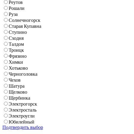
Реутов
Рошали
Руза
Солнечногорск
Старая Купавна
Ступино
Сходня
Талдом
Троицк
Фрязино
Химки
Хотьково
Черноголовка
Чехов
Шатура
Щелково
Щербинка
Электрогорск
Электросталь
Электроугли
Юбилейный
Подтвердить выбор