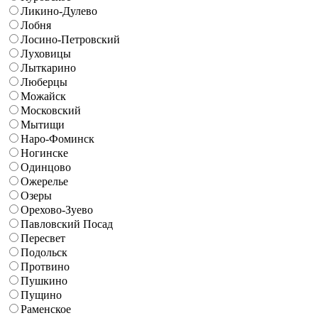
Ликино-Дулево
Лобня
Лосино-Петровский
Луховицы
Лыткарино
Люберцы
Можайск
Московский
Мытищи
Наро-Фоминск
Ногинске
Одинцово
Ожерелье
Озеры
Орехово-Зуево
Павловский Посад
Пересвет
Подольск
Протвино
Пушкино
Пущино
Раменское