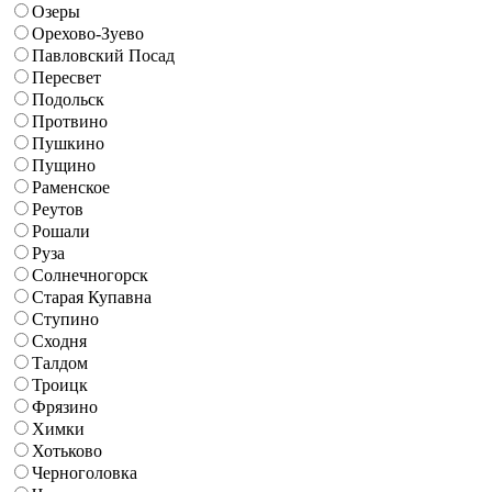
Озеры
Орехово-Зуево
Павловский Посад
Пересвет
Подольск
Протвино
Пушкино
Пущино
Раменское
Реутов
Рошали
Руза
Солнечногорск
Старая Купавна
Ступино
Сходня
Талдом
Троицк
Фрязино
Химки
Хотьково
Черноголовка