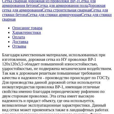
Сетка сварная дорожная из проволоки ВР-1
Сетка для
армирования бетона
Сетка для армирования пола
Дорожная
сетка для армирования
Сетка строительная сварная
Сетка для
стяжки бетона
Сетка для стяжки армирующая
Сетка для стяжки
сварная
Описание товара
Характеристики
Оплата
Доставка
Отзывы
Благодаря качественным материалам, использованных при
изготовлении, дорожная сетка из НУ проволоки ВР-1
120х120х5,5 обладает повышенной износостойкостью,
ударостойкостью, не подвержена механическим воздействием.
Так как к дорожным решеткам повышенные требования
качества и надежности - производство происходит по ГОСТу.
Для производства данной дорожной сетки используется
низкоуглеродистая проволока ВР-1, имеющая отличные
свойства именно благодаря периодическому рифлению по
двум сторонам проволоки. Эта сетка имеет высокую
надежность и придаст объекту, где она используется,
великолепные эксплуатационные характеристики. Данный
вид сетки может применяться также в ландшафтных работах