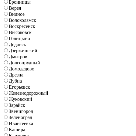
Бронницы
Верея
Видное
Волоколамск
Воскресенск
Высоковск
Голицыно
Дедовск
Дзержинский
Дмитров
Долгопрудный
Домодедово
Дрезна
Дубна
Егорьевск
Железнодорожный
Жуковский
Зарайск
Звенигород
Зеленоград
Ивантеевка
Кашира
Климовск