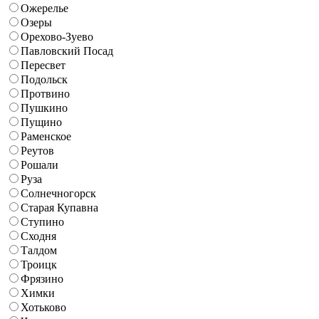
Ожерелье
Озеры
Орехово-Зуево
Павловский Посад
Пересвет
Подольск
Протвино
Пушкино
Пущино
Раменское
Реутов
Рошали
Руза
Солнечногорск
Старая Купавна
Ступино
Сходня
Талдом
Троицк
Фрязино
Химки
Хотьково