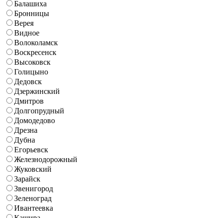
Балашиха
Бронницы
Верея
Видное
Волоколамск
Воскресенск
Высоковск
Голицыно
Дедовск
Дзержинский
Дмитров
Долгопрудный
Домодедово
Дрезна
Дубна
Егорьевск
Железнодорожный
Жуковский
Зарайск
Звенигород
Зеленоград
Ивантеевка
Кашира