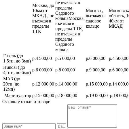
не въезжая в
Москва, до
пределы
10км от
Москва ,
Московск
Садового
МКАД , не
вьезжая в
область, 1
кольцаМосква,
въезжая в
садовое
40км от
въезжая в
пределы
кольцо
МКАД
пределы ТТК,
ТТК
не въезжая в
пределы
Садового
кольца
Газель (до
р.4 500,00
р.5 000,00
р.6 000,00
р.4 500,00
1,5тн, до 3мп)
Hundai ( до
р.6 000,00
р.8 000,00
р.9 000,00
р.6 000,00
4,5тн, до 6мп)
МАЗ (до
20тн, до
р.12 000,00
р.14 000,00
р.15 000,00
р.14 000,0
12мп)
Манипулятор
р.15 000,00
р.18 000,00
р.19 000,00
р.18 000,
Оставьте отзыв о товаре