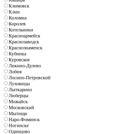
Климовск
Клин
Коломна
Королев
Котельники
Красноармейск
Краснозаводск
Краснознаменск
Кубинка
Куровское
Ликино-Дулево
Лобня
Лосино-Петровский
Луховицы
Лыткарино
Люберцы
Можайск
Московский
Мытищи
Наро-Фоминск
Ногинске
Одинцово