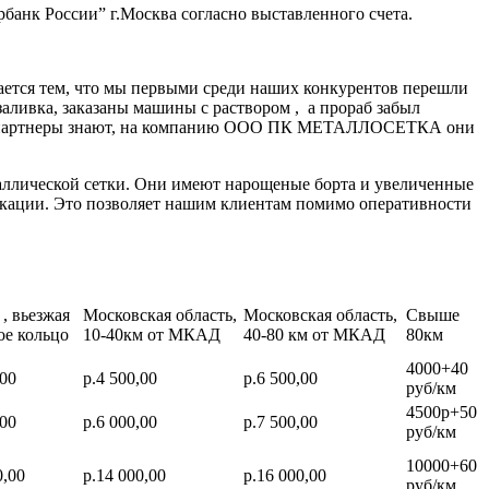
банк России” г.Москва согласно выставленного счета.
ается тем, что мы первыми среди наших конкурентов перешли
заливка, заказаны машины с раствором , а прораб забыл
нные партнеры знают, на компанию ООО ПК МЕТАЛЛОСЕТКА они
аллической сетки. Они имеют нарощеные борта и увеличенные
икации. Это позволяет нашим клиентам помимо оперативности
, вьезжая
Московская область,
Московская область,
Свыше
ое кольцо
10-40км от МКАД
40-80 км от МКАД
80км
4000+40
,00
р.4 500,00
р.6 500,00
руб/км
4500р+50
,00
р.6 000,00
р.7 500,00
руб/км
10000+60
0,00
р.14 000,00
р.16 000,00
руб/км