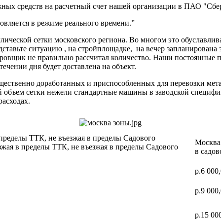
ных средств на расчетный счет нашей организации в ПАО "Сбер
вляется в режиме реального времени.”
ической сетки московского региона. Во многом это обуславлив
дставьте ситуацию , на стройплощадке, на вечер запланирована 
ектировщик не правильно рассчитал количество. Наши постоя
 течении дня будет доставлена на объект.
ущественно доработанных и приспособленных для перевозки мет
ий объем сетки нежели стандартные машины в заводской специф
расходах.
 пределы ТТК, не въезжая в пределы Садового
Москва 
зжая в пределы ТТК, не въезжая в пределы Садового
в садов
р.6 000
р.9 000
р.15 00