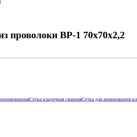
2
з проволоки ВР-1 70х70х2,2
еоцинкованная
Сетка кладочная сварная
Сетка для армирования к