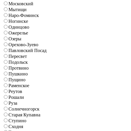
Московский
Мытищи
Наро-Фоминск
Ногинске
Одинцово
Ожерелье
Озеры
Орехово-Зуево
Павловский Посад
Пересвет
Подольск
Протвино
Пушкино
Пущино
Раменское
Реутов
Рошали
Руза
Солнечногорск
Старая Купавна
Ступино
Сходня