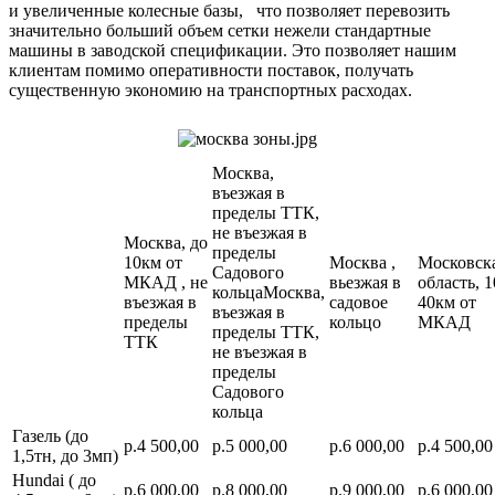
и увеличенные колесные базы, что позволяет перевозить
значительно больший объем сетки нежели стандартные
машины в заводской спецификации. Это позволяет нашим
клиентам помимо оперативности поставок, получать
существенную экономию на транспортных расходах.
Москва,
въезжая в
пределы ТТК,
не въезжая в
Москва, до
пределы
10км от
Москва ,
Московск
Садового
МКАД , не
вьезжая в
область, 1
кольцаМосква,
въезжая в
садовое
40км от
въезжая в
пределы
кольцо
МКАД
пределы ТТК,
ТТК
не въезжая в
пределы
Садового
кольца
Газель (до
р.4 500,00
р.5 000,00
р.6 000,00
р.4 500,00
1,5тн, до 3мп)
Hundai ( до
р.6 000,00
р.8 000,00
р.9 000,00
р.6 000,00