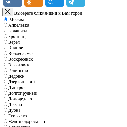
Выберете ближайший к Вам город
Москва
Апрелевка
Балашиха
Бронницы
Верея
Видное
Волоколамск
Воскресенск
Высоковск
Голицыно
Дедовск
Дзержинский
Дмитров
Долгопрудный
Домодедово
Дрезна
Дубна
Егорьевск
Железнодорожный