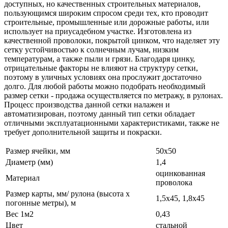
доступных, но качественных строительных материалов,
пользующимся широким спросом среди тех, кто проводит
строительные, промышленные или дорожные работы, или
использует на приусадебном участке. Изготовлена из
качественной проволоки, покрытой цинком, что наделяет эту
сетку устойчивостью к солнечным лучам, низким
температурам, а также пыли и грязи. Благодаря цинку,
отрицательные факторы не влияют на структуру сетки,
поэтому в уличных условиях она прослужит достаточно
долго. Для любой работы можно подобрать необходимый
размер сетки - продажа осуществляется по метражу, в рулонах.
Процесс производства данной сетки налажен и
автоматизирован, поэтому данный тип сетки обладает
отличными эксплуатационными характеристиками, также не
требует дополнительной защиты и покраски.
Размер ячейки, мм
50х50
Диаметр (мм)
1,4
оцинкованная
Материал
проволока
Размер карты, мм/ рулона (высота х
1,5х45, 1,8х45
погонные метры), м
Вес 1м2
0,43
Цвет
стальной