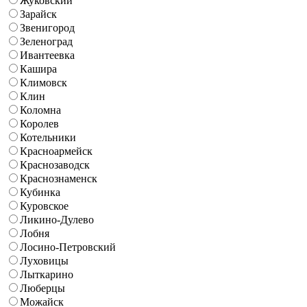
Жуковский
Зарайск
Звенигород
Зеленоград
Ивантеевка
Кашира
Климовск
Клин
Коломна
Королев
Котельники
Красноармейск
Краснозаводск
Краснознаменск
Кубинка
Куровское
Ликино-Дулево
Лобня
Лосино-Петровский
Луховицы
Лыткарино
Люберцы
Можайск