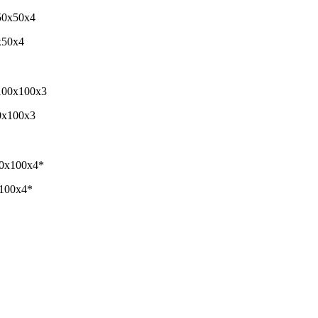
х50х4
0x100x3
х100х4*