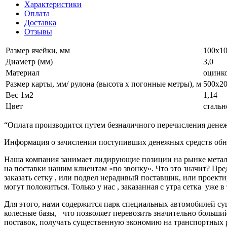
Характеристики
Оплата
Доставка
Отзывы
Размер ячейки, мм
100х1
Диаметр (мм)
3,0
Материал
оцинко
Размер карты, мм/ рулона (высота х погонные метры), м
500х20
Вес 1м2
1,14
Цвет
стальн
“Оплата производится путем безналичного перечисления денеж
Информация о зачислении поступивших денежных средств обно
Наша компания занимает лидирующие позиции на рынке металл
на поставки нашим клиентам «по звонку». Что это значит? Пре
заказать сетку , или подвел нерадивый поставщик, или про
могут положиться. Только у нас , заказанная с утра сетка уже в
Для этого, нами содержится парк специальных автомобилей с
колесные базы, что позволяет перевозить значительно больш
поставок, получать существенную экономию на транспортных 