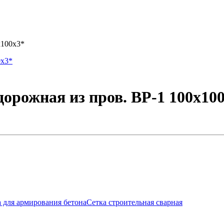
х100х3*
орожная из пров. ВР-1 100х10
 для армирования бетона
Сетка строительная сварная