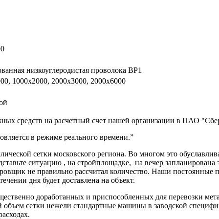
00
ванная низкоуглеродистая проволока ВР1
00, 1000х2000, 2000х3000, 2000х6000
ой
ных средств на расчетный счет нашей организации в ПАО "Сбер
вляется в режиме реального времени.”
ической сетки московского региона. Во многом это обуславлив
дставьте ситуацию , на стройплощадке, на вечер запланирована 
ектировщик не правильно рассчитал количество. Наши постоя
 течении дня будет доставлена на объект.
ущественно доработанных и приспособленных для перевозки мет
ий объем сетки нежели стандартные машины в заводской специф
расходах.