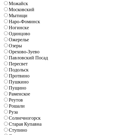
Можайск
Московский
Мытищи
Наро-Фоминск
Ногинске
Одинцово
Ожерелье
Озеры
Орехово-Зуево
Павловский Посад
Пересвет
Подольск
Протвино
Пушкино
Пущино
Раменское
Реутов
Рошали
Руза
Солнечногорск
Старая Купавна
Ступино