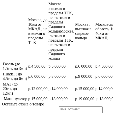
Москва,
въезжая в
пределы ТТК,
не въезжая в
Москва, до
пределы
10км от
Москва ,
Московск
Садового
МКАД , не
вьезжая в
область, 1
кольцаМосква,
въезжая в
садовое
40км от
въезжая в
пределы
кольцо
МКАД
пределы ТТК,
ТТК
не въезжая в
пределы
Садового
кольца
Газель (до
р.4 500,00
р.5 000,00
р.6 000,00
р.4 500,00
1,5тн, до 3мп)
Hundai ( до
р.6 000,00
р.8 000,00
р.9 000,00
р.6 000,00
4,5тн, до 6мп)
МАЗ (до
20тн, до
р.12 000,00
р.14 000,00
р.15 000,00
р.14 000,0
12мп)
Манипулятор
р.15 000,00
р.18 000,00
р.19 000,00
р.18 000,
Оставьте отзыв о товаре