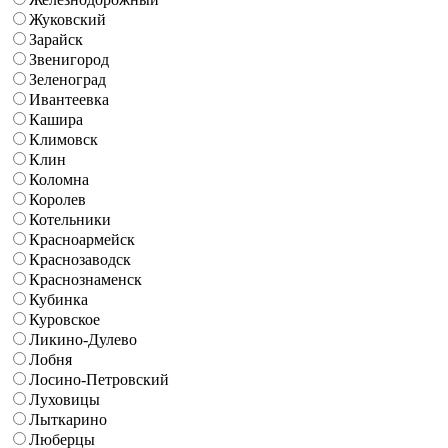
Жуковский
Зарайск
Звенигород
Зеленоград
Ивантеевка
Кашира
Климовск
Клин
Коломна
Королев
Котельники
Красноармейск
Краснозаводск
Краснознаменск
Кубинка
Куровское
Ликино-Дулево
Лобня
Лосино-Петровский
Луховицы
Лыткарино
Люберцы