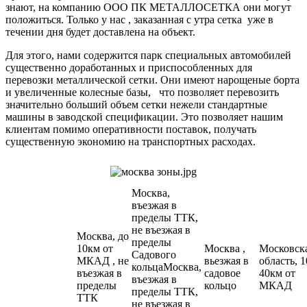
знают, на компанию ООО ПК МЕТАЛЛОСЕТКА они могут
положиться. Только у нас , заказанная с утра сетка уже в
течении дня будет доставлена на объект.
Для этого, нами содержится парк специальных автомобилей
существенно доработанных и приспособленных для
перевозки металлической сетки. Они имеют нарощеные борта
и увеличенные колесные базы, что позволяет перевозить
значительно больший объем сетки нежели стандартные
машины в заводской спецификации. Это позволяет нашим
клиентам помимо оперативности поставок, получать
существенную экономию на транспортных расходах.
Москва,
въезжая в
пределы ТТК,
не въезжая в
Москва, до
пределы
10км от
Москва ,
Московск
Садового
МКАД , не
вьезжая в
область, 1
кольцаМосква,
въезжая в
садовое
40км от
въезжая в
пределы
кольцо
МКАД
пределы ТТК,
ТТК
не въезжая в