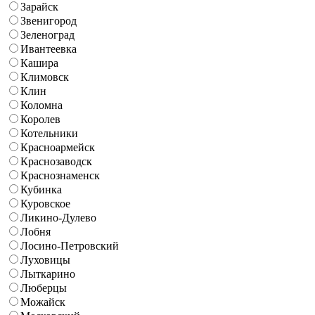
Зарайск
Звенигород
Зеленоград
Ивантеевка
Кашира
Климовск
Клин
Коломна
Королев
Котельники
Красноармейск
Краснозаводск
Краснознаменск
Кубинка
Куровское
Ликино-Дулево
Лобня
Лосино-Петровский
Луховицы
Лыткарино
Люберцы
Можайск