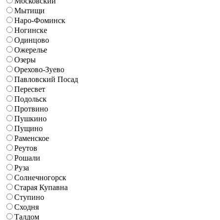
Московский
Мытищи
Наро-Фоминск
Ногинске
Одинцово
Ожерелье
Озеры
Орехово-Зуево
Павловский Посад
Пересвет
Подольск
Протвино
Пушкино
Пущино
Раменское
Реутов
Рошали
Руза
Солнечногорск
Старая Купавна
Ступино
Сходня
Талдом