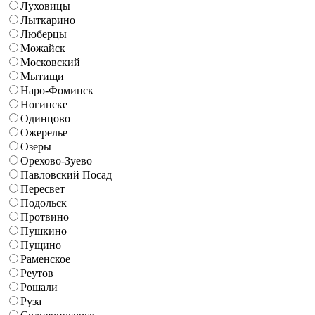
Луховицы
Лыткарино
Люберцы
Можайск
Московский
Мытищи
Наро-Фоминск
Ногинске
Одинцово
Ожерелье
Озеры
Орехово-Зуево
Павловский Посад
Пересвет
Подольск
Протвино
Пушкино
Пущино
Раменское
Реутов
Рошали
Руза