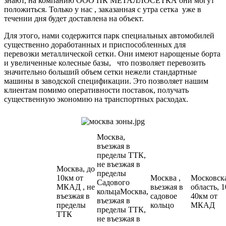
знают, на компанию ООО ПК МЕТАЛЛОСЕТКА они могут
положиться. Только у нас , заказанная с утра сетка уже в
течении дня будет доставлена на объект.
Для этого, нами содержится парк специальных автомобилей
существенно доработанных и приспособленных для
перевозки металлической сетки. Они имеют нарощеные борта
и увеличенные колесные базы, что позволяет перевозить
значительно больший объем сетки нежели стандартные
машины в заводской спецификации. Это позволяет нашим
клиентам помимо оперативности поставок, получать
существенную экономию на транспортных расходах.
Москва,
въезжая в
пределы ТТК,
не въезжая в
Москва, до
пределы
10км от
Москва ,
Московск
Садового
МКАД , не
вьезжая в
область, 1
кольцаМосква,
въезжая в
садовое
40км от
въезжая в
пределы
кольцо
МКАД
пределы ТТК,
ТТК
не въезжая в