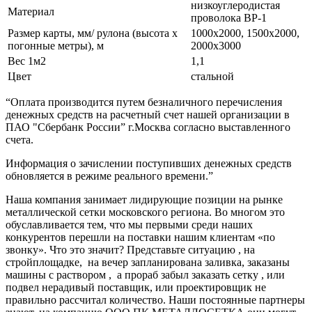
низкоуглеродистая
Материал
проволока ВР-1
Размер карты, мм/ рулона (высота х
1000х2000, 1500х2000,
погонные метры), м
2000х3000
Вес 1м2
1,1
Цвет
стальной
“Оплата производится путем безналичного перечисления
денежных средств на расчетный счет нашей организации в
ПАО "Сбербанк России” г.Москва согласно выставленного
счета.
Информация о зачислении поступивших денежных средств
обновляется в режиме реального времени.”
Наша компания занимает лидирующие позиции на рынке
металлической сетки московского региона. Во многом это
обуславливается тем, что мы первыми среди наших
конкурентов перешли на поставки нашим клиентам «по
звонку». Что это значит? Представьте ситуацию , на
стройплощадке, на вечер запланирована заливка, заказаны
машины с раствором , а прораб забыл заказать сетку , или
подвел нерадивый поставщик, или проектировщик не
правильно рассчитал количество. Наши постоянные партнеры