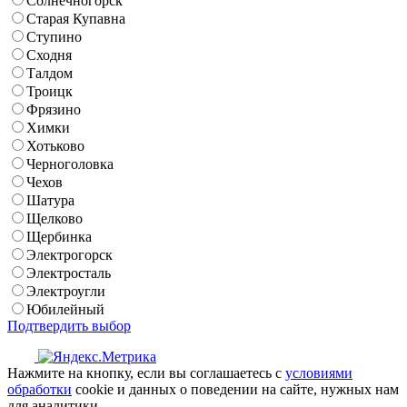
Солнечногорск
Старая Купавна
Ступино
Сходня
Талдом
Троицк
Фрязино
Химки
Хотьково
Черноголовка
Чехов
Шатура
Щелково
Щербинка
Электрогорск
Электросталь
Электроугли
Юбилейный
Подтвердить выбор
Нажмите на кнопку, если вы соглашаетесь с
условиями
обработки
cookie и данных о поведении на сайте, нужных нам
для аналитики.