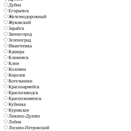
Дубна
Егорьевск
Железнодорожный
Жуковский
Зарайск
Звенигород
Зеленоград
Ивантеевка
Кашира
Климовск
Клин
Коломна
Королев
Котельники
Красноармейск
Краснозаводск
Краснознаменск
Кубинка
Куровское
Ликино-Дулево
Лобня
Лосино-Петровский