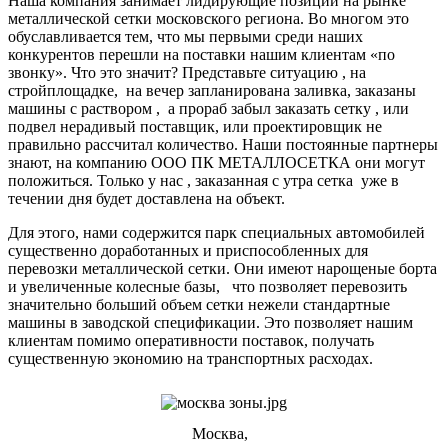
Наша компания занимает лидирующие позиции на рынке
металлической сетки московского региона. Во многом это
обуславливается тем, что мы первыми среди наших
конкурентов перешли на поставки нашим клиентам «по
звонку». Что это значит? Представьте ситуацию , на
стройплощадке, на вечер запланирована заливка, заказаны
машины с раствором , а прораб забыл заказать сетку , или
подвел нерадивый поставщик, или проектировщик не
правильно рассчитал количество. Наши постоянные партнеры
знают, на компанию ООО ПК МЕТАЛЛОСЕТКА они могут
положиться. Только у нас , заказанная с утра сетка уже в
течении дня будет доставлена на объект.
Для этого, нами содержится парк специальных автомобилей
существенно доработанных и приспособленных для
перевозки металлической сетки. Они имеют нарощеные борта
и увеличенные колесные базы, что позволяет перевозить
значительно больший объем сетки нежели стандартные
машины в заводской спецификации. Это позволяет нашим
клиентам помимо оперативности поставок, получать
существенную экономию на транспортных расходах.
Москва,