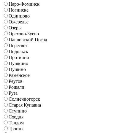
Наро-Фоминск
Ногинске
Одинцово
Ожерелье
Озеры
Орехово-Зуево
Павловский Посад
Пересвет
Подольск
Протвино
Пушкино
Пущино
Раменское
Реутов
Рошали
Руза
Солнечногорск
Старая Купавна
Ступино
Сходня
Талдом
Троицк