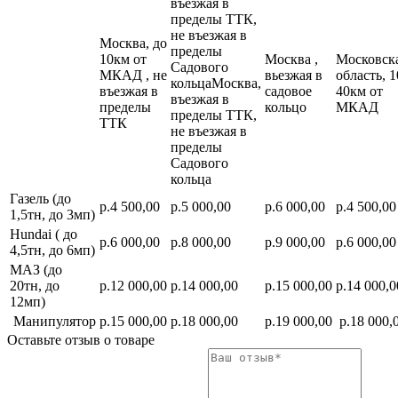
въезжая в
пределы ТТК,
не въезжая в
Москва, до
пределы
10км от
Москва ,
Московск
Садового
МКАД , не
вьезжая в
область, 1
кольцаМосква,
въезжая в
садовое
40км от
въезжая в
пределы
кольцо
МКАД
пределы ТТК,
ТТК
не въезжая в
пределы
Садового
кольца
Газель (до
р.4 500,00
р.5 000,00
р.6 000,00
р.4 500,00
1,5тн, до 3мп)
Hundai ( до
р.6 000,00
р.8 000,00
р.9 000,00
р.6 000,00
4,5тн, до 6мп)
МАЗ (до
20тн, до
р.12 000,00
р.14 000,00
р.15 000,00
р.14 000,0
12мп)
Манипулятор
р.15 000,00
р.18 000,00
р.19 000,00
р.18 000,
Оставьте отзыв о товаре