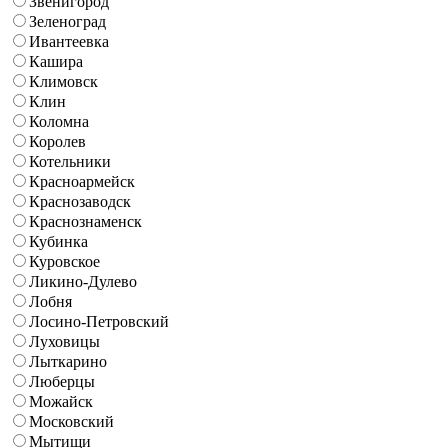
Звенигород
Зеленоград
Ивантеевка
Кашира
Климовск
Клин
Коломна
Королев
Котельники
Красноармейск
Краснозаводск
Краснознаменск
Кубинка
Куровское
Ликино-Дулево
Лобня
Лосино-Петровский
Луховицы
Лыткарино
Люберцы
Можайск
Московский
Мытищи