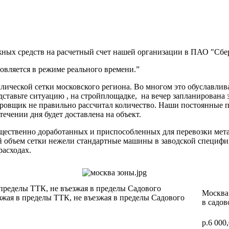
ных средств на расчетный счет нашей организации в ПАО "Сбер
вляется в режиме реального времени.”
ической сетки московского региона. Во многом это обуславлив
дставьте ситуацию , на стройплощадке, на вечер запланирована 
ектировщик не правильно рассчитал количество. Наши постоя
 течении дня будет доставлена на объект.
ущественно доработанных и приспособленных для перевозки мет
ий объем сетки нежели стандартные машины в заводской специф
расходах.
 пределы ТТК, не въезжая в пределы Садового
Москва 
зжая в пределы ТТК, не въезжая в пределы Садового
в садов
р.6 000