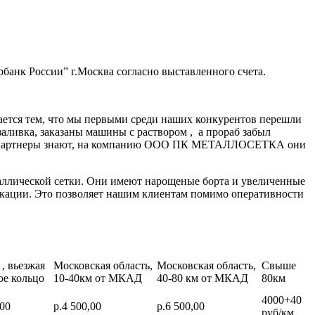
банк России” г.Москва согласно выставленного счета.
ается тем, что мы первыми среди наших конкурентов перешли
заливка, заказаны машины с раствором , а прораб забыл
нные партнеры знают, на компанию ООО ПК МЕТАЛЛОСЕТКА они
аллической сетки. Они имеют нарощеные борта и увеличенные
икации. Это позволяет нашим клиентам помимо оперативности
, вьезжая
Московская область,
Московская область,
Свыше
ое кольцо
10-40км от МКАД
40-80 км от МКАД
80км
4000+40
,00
р.4 500,00
р.6 500,00
руб/км