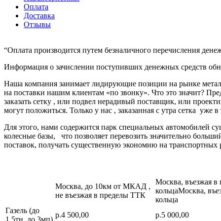
Оплата
Доставка
Отзывы
“Оплата производится путем безналичного перечисления денеж
Информация о зачислении поступивших денежных средств обно
Наша компания занимает лидирующие позиции на рынке металл
на поставки нашим клиентам «по звонку». Что это значит? Пре
заказать сетку , или подвел нерадивый поставщик, или про
могут положиться. Только у нас , заказанная с утра сетка уже в
Для этого, нами содержится парк специальных автомобилей с
колесные базы, что позволяет перевозить значительно больш
поставок, получать существенную экономию на транспортных 
Москва, въезжая в
Москва, до 10км от МКАД ,
кольцаМосква, въе
не въезжая в пределы ТТК
кольца
Газель (до
р.4 500,00
р.5 000,00
1,5тн, до 3мп)