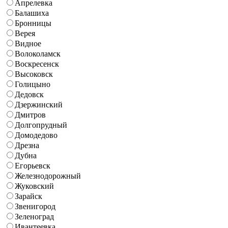
Апрелевка
Балашиха
Бронницы
Верея
Видное
Волоколамск
Воскресенск
Высоковск
Голицыно
Дедовск
Дзержинский
Дмитров
Долгопрудный
Домодедово
Дрезна
Дубна
Егорьевск
Железнодорожный
Жуковский
Зарайск
Звенигород
Зеленоград
Ивантеевка