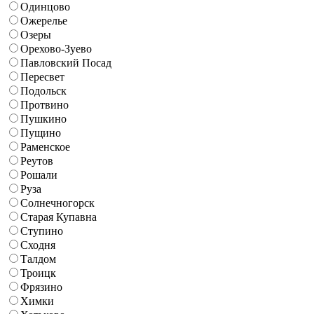
Одинцово
Ожерелье
Озеры
Орехово-Зуево
Павловский Посад
Пересвет
Подольск
Протвино
Пушкино
Пущино
Раменское
Реутов
Рошали
Руза
Солнечногорск
Старая Купавна
Ступино
Сходня
Талдом
Троицк
Фрязино
Химки