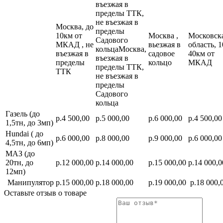
въезжая в
пределы ТТК,
не въезжая в
Москва, до
пределы
10км от
Москва ,
Московск
Садового
МКАД , не
вьезжая в
область, 1
кольцаМосква,
въезжая в
садовое
40км от
въезжая в
пределы
кольцо
МКАД
пределы ТТК,
ТТК
не въезжая в
пределы
Садового
кольца
Газель (до
р.4 500,00
р.5 000,00
р.6 000,00
р.4 500,00
1,5тн, до 3мп)
Hundai ( до
р.6 000,00
р.8 000,00
р.9 000,00
р.6 000,00
4,5тн, до 6мп)
МАЗ (до
20тн, до
р.12 000,00
р.14 000,00
р.15 000,00
р.14 000,0
12мп)
Манипулятор
р.15 000,00
р.18 000,00
р.19 000,00
р.18 000,
Оставьте отзыв о товаре