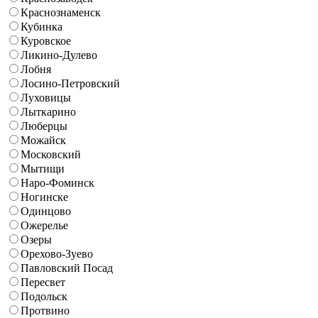
Краснознаменск
Кубинка
Куровское
Ликино-Дулево
Лобня
Лосино-Петровский
Луховицы
Лыткарино
Люберцы
Можайск
Московский
Мытищи
Наро-Фоминск
Ногинске
Одинцово
Ожерелье
Озеры
Орехово-Зуево
Павловский Посад
Пересвет
Подольск
Протвино