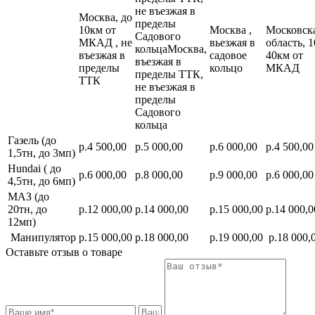
не въезжая в
Москва, до
пределы
10км от
Москва ,
Московск
Садового
МКАД , не
вьезжая в
область, 1
кольцаМосква,
въезжая в
садовое
40км от
въезжая в
пределы
кольцо
МКАД
пределы ТТК,
ТТК
не въезжая в
пределы
Садового
кольца
Газель (до
р.4 500,00
р.5 000,00
р.6 000,00
р.4 500,00
1,5тн, до 3мп)
Hundai ( до
р.6 000,00
р.8 000,00
р.9 000,00
р.6 000,00
4,5тн, до 6мп)
МАЗ (до
20тн, до
р.12 000,00
р.14 000,00
р.15 000,00
р.14 000,0
12мп)
Манипулятор
р.15 000,00
р.18 000,00
р.19 000,00
р.18 000,
Оставьте отзыв о товаре