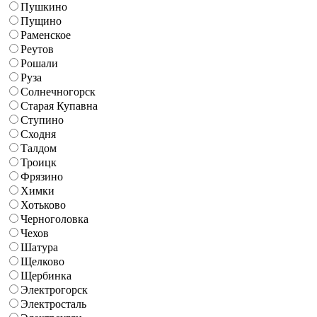
Пушкино
Пущино
Раменское
Реутов
Рошали
Руза
Солнечногорск
Старая Купавна
Ступино
Сходня
Талдом
Троицк
Фрязино
Химки
Хотьково
Черноголовка
Чехов
Шатура
Щелково
Щербинка
Электрогорск
Электросталь