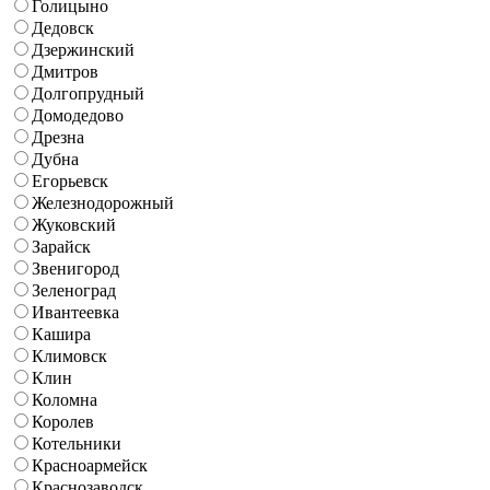
Голицыно
Дедовск
Дзержинский
Дмитров
Долгопрудный
Домодедово
Дрезна
Дубна
Егорьевск
Железнодорожный
Жуковский
Зарайск
Звенигород
Зеленоград
Ивантеевка
Кашира
Климовск
Клин
Коломна
Королев
Котельники
Красноармейск
Краснозаводск