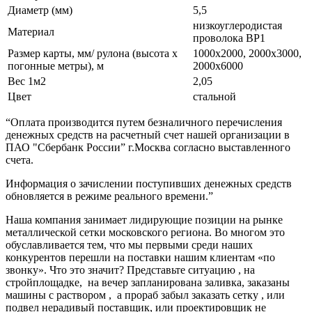
Диаметр (мм)
5,5
низкоуглеродистая
Материал
проволока ВР1
Размер карты, мм/ рулона (высота х
1000х2000, 2000х3000,
погонные метры), м
2000х6000
Вес 1м2
2,05
Цвет
стальной
“Оплата производится путем безналичного перечисления
денежных средств на расчетный счет нашей организации в
ПАО "Сбербанк России” г.Москва согласно выставленного
счета.
Информация о зачислении поступивших денежных средств
обновляется в режиме реального времени.”
Наша компания занимает лидирующие позиции на рынке
металлической сетки московского региона. Во многом это
обуславливается тем, что мы первыми среди наших
конкурентов перешли на поставки нашим клиентам «по
звонку». Что это значит? Представьте ситуацию , на
стройплощадке, на вечер запланирована заливка, заказаны
машины с раствором , а прораб забыл заказать сетку , или
подвел нерадивый поставщик, или проектировщик не