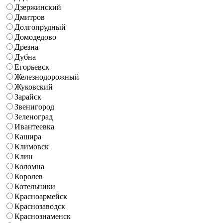
Дзержинский
Дмитров
Долгопрудный
Домодедово
Дрезна
Дубна
Егорьевск
Железнодорожный
Жуковский
Зарайск
Звенигород
Зеленоград
Ивантеевка
Кашира
Климовск
Клин
Коломна
Королев
Котельники
Красноармейск
Краснозаводск
Краснознаменск