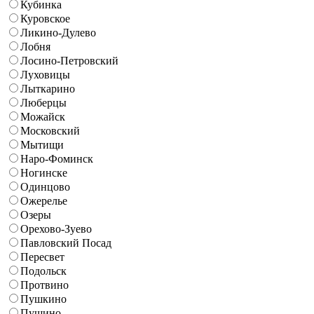
Кубинка
Куровское
Ликино-Дулево
Лобня
Лосино-Петровский
Луховицы
Лыткарино
Люберцы
Можайск
Московский
Мытищи
Наро-Фоминск
Ногинске
Одинцово
Ожерелье
Озеры
Орехово-Зуево
Павловский Посад
Пересвет
Подольск
Протвино
Пушкино
Пущино