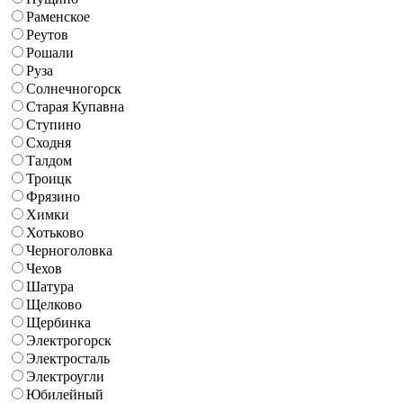
Раменское
Реутов
Рошали
Руза
Солнечногорск
Старая Купавна
Ступино
Сходня
Талдом
Троицк
Фрязино
Химки
Хотьково
Черноголовка
Чехов
Шатура
Щелково
Щербинка
Электрогорск
Электросталь
Электроугли
Юбилейный