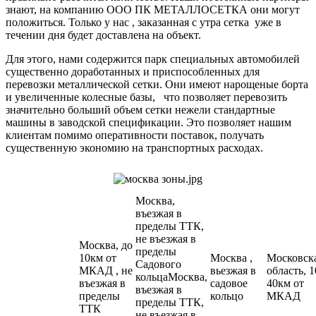
знают, на компанию ООО ПК МЕТАЛЛОСЕТКА они могут
положиться. Только у нас , заказанная с утра сетка уже в
течении дня будет доставлена на объект.
Для этого, нами содержится парк специальных автомобилей
существенно доработанных и приспособленных для
перевозки металлической сетки. Они имеют нарощеные борта
и увеличенные колесные базы, что позволяет перевозить
значительно больший объем сетки нежели стандартные
машины в заводской спецификации. Это позволяет нашим
клиентам помимо оперативности поставок, получать
существенную экономию на транспортных расходах.
Москва,
въезжая в
пределы ТТК,
не въезжая в
Москва, до
пределы
10км от
Москва ,
Московск
Садового
МКАД , не
вьезжая в
область, 1
кольцаМосква,
въезжая в
садовое
40км от
въезжая в
пределы
кольцо
МКАД
пределы ТТК,
ТТК
не въезжая в