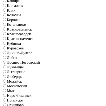
Кашира
Климовск
Клин
Коломна
Королев
Котельники
Красноармейск
Краснозаводск
Краснознаменск
Кубинка
Куровское
Ликино-Дулево
Лобня
Лосино-Петровский
Луховицы
Лыткарино
Люберцы
Можайск
Московский
Мытищи
Наро-Фоминск
Ногинске
Одинцово