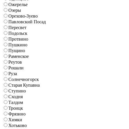
Ожерелье
Озеры
Орехово-Зуево
Павловский Посад
Пересвет
Подольск
Протвино
Пушкино
Пущино
Раменское
Реутов
Рошали
Руза
Солнечногорск
Старая Купавна
Ступино
Сходня
Талдом
Троицк
Фрязино
Химки
Хотьково