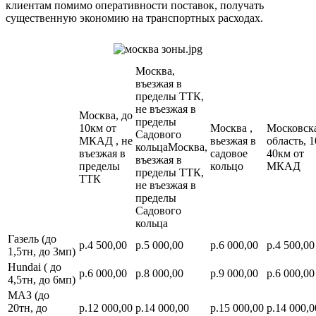
клиентам помимо оперативности поставок, получать
существенную экономию на транспортных расходах.
Москва,
въезжая в
пределы ТТК,
не въезжая в
Москва, до
пределы
10км от
Москва ,
Московск
Садового
МКАД , не
вьезжая в
область, 1
кольцаМосква,
въезжая в
садовое
40км от
въезжая в
пределы
кольцо
МКАД
пределы ТТК,
ТТК
не въезжая в
пределы
Садового
кольца
Газель (до
р.4 500,00
р.5 000,00
р.6 000,00
р.4 500,00
1,5тн, до 3мп)
Hundai ( до
р.6 000,00
р.8 000,00
р.9 000,00
р.6 000,00
4,5тн, до 6мп)
МАЗ (до
20тн, до
р.12 000,00
р.14 000,00
р.15 000,00
р.14 000,0