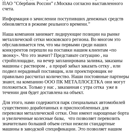
ПАО "Сбербанк России” г.Москва согласно выставленного
счета.
Информация о зачислении поступивших денежных средств
обновляется в режиме реального времени.”
Наша компания занимает лидирующие позиции на рынке
металлической сетки московского региона. Во многом это
обуславливается тем, что мы первыми среди наших
конкурентов перешли на поставки нашим клиентам «по
звонку». Что это значит? Представьте ситуацию , на
стройплощадке, на вечер запланирована заливка, заказаны
машины с раствором , а прораб забыл заказать сетку , или
подвел нерадивый поставщик, или проектировщик не
правильно рассчитал количество. Наши постоянные партнеры
знают, на компанию ООО ПК МЕТАЛЛОСЕТКА они могут
положиться. Только у нас , заказанная с утра сетка уже в
течении дня будет доставлена на объект.
Для этого, нами содержится парк специальных автомобилей
существенно доработанных и приспособленных для
перевозки металлической сетки. Они имеют нарощеные борта
и увеличенные колесные базы, что позволяет перевозить
значительно больший объем сетки нежели стандартные
машины в заводской спецификации. Это позволяет нашим