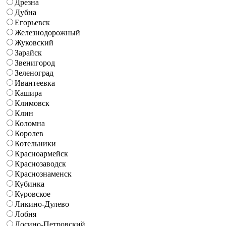
Дрезна
Дубна
Егорьевск
Железнодорожный
Жуковский
Зарайск
Звенигород
Зеленоград
Ивантеевка
Кашира
Климовск
Клин
Коломна
Королев
Котельники
Красноармейск
Краснозаводск
Краснознаменск
Кубинка
Куровское
Ликино-Дулево
Лобня
Лосино-Петровский