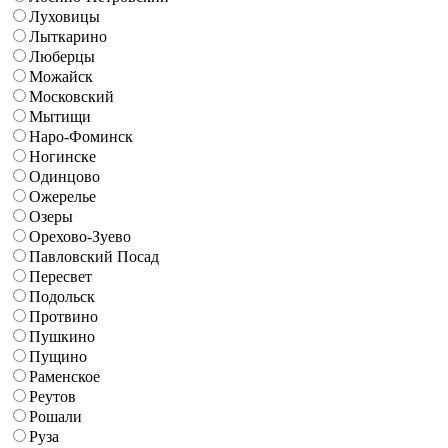
Луховицы
Лыткарино
Люберцы
Можайск
Московский
Мытищи
Наро-Фоминск
Ногинске
Одинцово
Ожерелье
Озеры
Орехово-Зуево
Павловский Посад
Пересвет
Подольск
Протвино
Пушкино
Пущино
Раменское
Реутов
Рошали
Руза