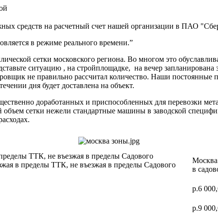
ой
ных средств на расчетный счет нашей организации в ПАО "Сбер
вляется в режиме реального времени.”
ической сетки московского региона. Во многом это обуславлив
дставьте ситуацию , на стройплощадке, на вечер запланирована 
ектировщик не правильно рассчитал количество. Наши постоя
 течении дня будет доставлена на объект.
ущественно доработанных и приспособленных для перевозки мет
ий объем сетки нежели стандартные машины в заводской специф
расходах.
 пределы ТТК, не въезжая в пределы Садового
Москва 
зжая в пределы ТТК, не въезжая в пределы Садового
в садов
р.6 000
р.9 000