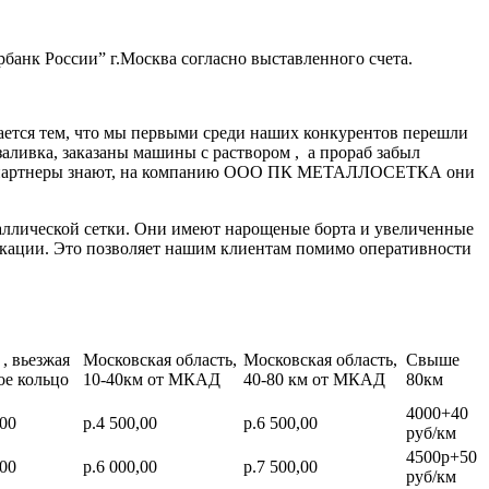
банк России” г.Москва согласно выставленного счета.
ается тем, что мы первыми среди наших конкурентов перешли
заливка, заказаны машины с раствором , а прораб забыл
нные партнеры знают, на компанию ООО ПК МЕТАЛЛОСЕТКА они
аллической сетки. Они имеют нарощеные борта и увеличенные
икации. Это позволяет нашим клиентам помимо оперативности
, вьезжая
Московская область,
Московская область,
Свыше
ое кольцо
10-40км от МКАД
40-80 км от МКАД
80км
4000+40
,00
р.4 500,00
р.6 500,00
руб/км
4500р+50
,00
р.6 000,00
р.7 500,00
руб/км