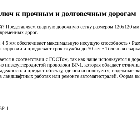
 ключ к прочным и долговечным дорогам
? Представляем сварную дорожную сетку размером 120х120 мм 
временных дорог.
 4,5 мм обеспечивает максимальную несущую способность • Раз
коррозии и продлевает срок службы до 50 лет • Точечная сварк
ается в соответствии с ГОСТом, так как чаще используется в 
а из низкоуглеродистой проволоки ВР-1, которая обладает отли
адежность и придаст объекту, где она используется, надежные 
 в ландшафтных работах или ремонте автомагистралей. Форма вып
ВР-1