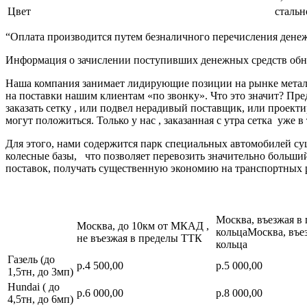
Цвет
стальн
“Оплата производится путем безналичного перечисления денеж
Информация о зачислении поступивших денежных средств обно
Наша компания занимает лидирующие позиции на рынке металл
на поставки нашим клиентам «по звонку». Что это значит? Пре
заказать сетку , или подвел нерадивый поставщик, или про
могут положиться. Только у нас , заказанная с утра сетка уже в
Для этого, нами содержится парк специальных автомобилей с
колесные базы, что позволяет перевозить значительно больш
поставок, получать существенную экономию на транспортных 
Москва, въезжая в
Москва, до 10км от МКАД ,
кольцаМосква, въе
не въезжая в пределы ТТК
кольца
Газель (до
р.4 500,00
р.5 000,00
1,5тн, до 3мп)
Hundai ( до
р.6 000,00
р.8 000,00
4,5тн, до 6мп)