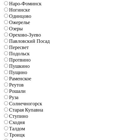
Наро-Фоминск
Ногинске
Одинцово
Ожерелье
Озеры
Орехово-Зуево
Павловский Посад
Пересвет
Подольск
Протвино
Пушкино
Пущино
Раменское
Реутов
Рошали
Руза
Солнечногорск
Старая Купавна
Ступино
Сходня
Талдом
Троицк