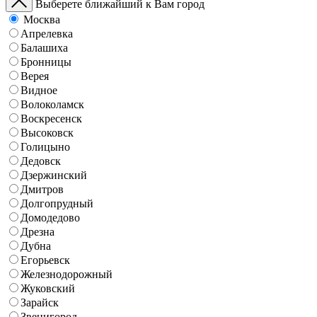
Выберете ближайший к Вам город
Москва
Апрелевка
Балашиха
Бронницы
Верея
Видное
Волоколамск
Воскресенск
Высоковск
Голицыно
Дедовск
Дзержинский
Дмитров
Долгопрудный
Домодедово
Дрезна
Дубна
Егорьевск
Железнодорожный
Жуковский
Зарайск
Звенигород