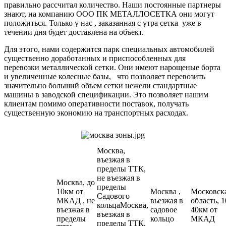
правильно рассчитал количество. Наши постоянные партнеры
знают, на компанию ООО ПК МЕТАЛЛОСЕТКА они могут
положиться. Только у нас , заказанная с утра сетка уже в
течении дня будет доставлена на объект.
Для этого, нами содержится парк специальных автомобилей
существенно доработанных и приспособленных для
перевозки металлической сетки. Они имеют нарощеные борта
и увеличенные колесные базы, что позволяет перевозить
значительно больший объем сетки нежели стандартные
машины в заводской спецификации. Это позволяет нашим
клиентам помимо оперативности поставок, получать
существенную экономию на транспортных расходах.
Москва,
въезжая в
пределы ТТК,
не въезжая в
Москва, до
пределы
10км от
Москва ,
Московск
Садового
МКАД , не
вьезжая в
область, 1
кольцаМосква,
въезжая в
садовое
40км от
въезжая в
пределы
кольцо
МКАД
пределы ТТК,