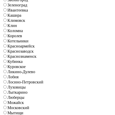
Зеленоград
Ивантеевка
Кашира
Климовск
Клин
Коломна
Королев
Котельники
Красноармейск
Краснозаводск
Краснознаменск
Кубинка
Куровское
Ликино-Дулево
Лобня
Лосино-Петровский
Луховицы
Лыткарино
Люберцы
Можайск
Московский
Мытищи