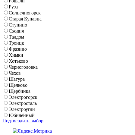
Рошали
Руза
Солнечногорск
Старая Купавна
Ступино
Сходня
Талдом
Троицк
Фрязино
Химки
Хотьково
Черноголовка
Чехов
Шатура
Щелково
Щербинка
Электрогорск
Электросталь
Электроугли
Юбилейный
Подтвердить выбор