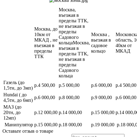
Москва,
въезжая в
пределы ТТК,
не въезжая в
Москва, до
пределы
10км от
Москва ,
Московск
Садового
МКАД , не
вьезжая в
область, 1
кольцаМосква,
въезжая в
садовое
40км от
въезжая в
пределы
кольцо
МКАД
пределы ТТК,
ТТК
не въезжая в
пределы
Садового
кольца
Газель (до
р.4 500,00
р.5 000,00
р.6 000,00
р.4 500,00
1,5тн, до 3мп)
Hundai ( до
р.6 000,00
р.8 000,00
р.9 000,00
р.6 000,00
4,5тн, до 6мп)
МАЗ (до
20тн, до
р.12 000,00
р.14 000,00
р.15 000,00
р.14 000,0
12мп)
Манипулятор
р.15 000,00
р.18 000,00
р.19 000,00
р.18 000,
Оставьте отзыв о товаре