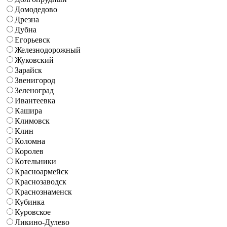
Домодедово
Дрезна
Дубна
Егорьевск
Железнодорожный
Жуковский
Зарайск
Звенигород
Зеленоград
Ивантеевка
Кашира
Климовск
Клин
Коломна
Королев
Котельники
Красноармейск
Краснозаводск
Краснознаменск
Кубинка
Куровское
Ликино-Дулево