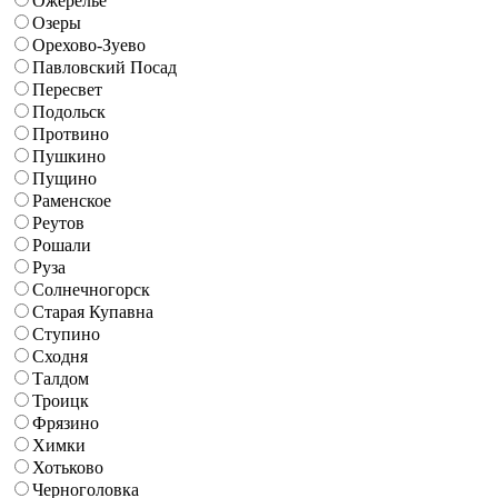
Ожерелье
Озеры
Орехово-Зуево
Павловский Посад
Пересвет
Подольск
Протвино
Пушкино
Пущино
Раменское
Реутов
Рошали
Руза
Солнечногорск
Старая Купавна
Ступино
Сходня
Талдом
Троицк
Фрязино
Химки
Хотьково
Черноголовка