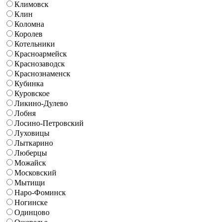
Климовск
Клин
Коломна
Королев
Котельники
Красноармейск
Краснозаводск
Краснознаменск
Кубинка
Куровское
Ликино-Дулево
Лобня
Лосино-Петровский
Луховицы
Лыткарино
Люберцы
Можайск
Московский
Мытищи
Наро-Фоминск
Ногинске
Одинцово