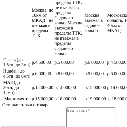
пределы ТТК,
не въезжая в
Москва, до
пределы
10км от
Москва ,
Московск
Садового
МКАД , не
вьезжая в
область, 1
кольцаМосква,
въезжая в
садовое
40км от
въезжая в
пределы
кольцо
МКАД
пределы ТТК,
ТТК
не въезжая в
пределы
Садового
кольца
Газель (до
р.4 500,00
р.5 000,00
р.6 000,00
р.4 500,00
1,5тн, до 3мп)
Hundai ( до
р.6 000,00
р.8 000,00
р.9 000,00
р.6 000,00
4,5тн, до 6мп)
МАЗ (до
20тн, до
р.12 000,00
р.14 000,00
р.15 000,00
р.14 000,0
12мп)
Манипулятор
р.15 000,00
р.18 000,00
р.19 000,00
р.18 000,
Оставьте отзыв о товаре