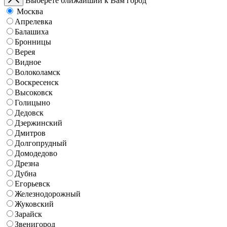
Выберете ближайший к Вам город
Москва
Апрелевка
Балашиха
Бронницы
Верея
Видное
Волоколамск
Воскресенск
Высоковск
Голицыно
Дедовск
Дзержинский
Дмитров
Долгопрудный
Домодедово
Дрезна
Дубна
Егорьевск
Железнодорожный
Жуковский
Зарайск
Звенигород