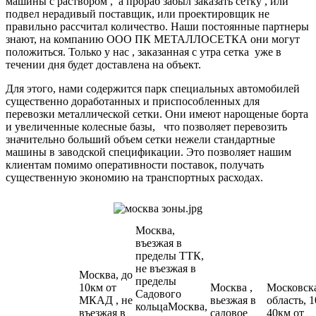
машины с раствором , а прораб забыл заказать сетку , или
подвел нерадивый поставщик, или проектировщик не
правильно рассчитал количество. Наши постоянные партнеры
знают, на компанию ООО ПК МЕТАЛЛОСЕТКА они могут
положиться. Только у нас , заказанная с утра сетка уже в
течении дня будет доставлена на объект.
Для этого, нами содержится парк специальных автомобилей
существенно доработанных и приспособленных для
перевозки металлической сетки. Они имеют нарощеные борта
и увеличенные колесные базы, что позволяет перевозить
значительно больший объем сетки нежели стандартные
машины в заводской спецификации. Это позволяет нашим
клиентам помимо оперативности поставок, получать
существенную экономию на транспортных расходах.
Москва,
въезжая в
пределы ТТК,
не въезжая в
Москва, до
пределы
10км от
Москва ,
Московск
Садового
МКАД , не
вьезжая в
область, 1
кольцаМосква,
въезжая в
садовое
40км от