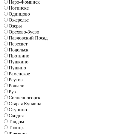
Наро-Фоминск
Ногинске
Одинцово
Ожерелье
Озеры
Орехово-Зуево
Павловский Посад
Пересвет
Подольск
Протвино
Пушкино
Пущино
Раменское
Реутов
Рошали
Руза
Солнечногорск
Старая Купавна
Ступино
Сходня
Талдом
Троицк
Фрязино