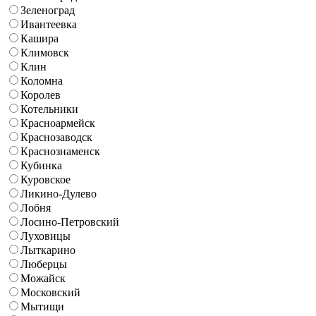
Зеленоград
Ивантеевка
Кашира
Климовск
Клин
Коломна
Королев
Котельники
Красноармейск
Краснозаводск
Краснознаменск
Кубинка
Куровское
Ликино-Дулево
Лобня
Лосино-Петровский
Луховицы
Лыткарино
Люберцы
Можайск
Московский
Мытищи