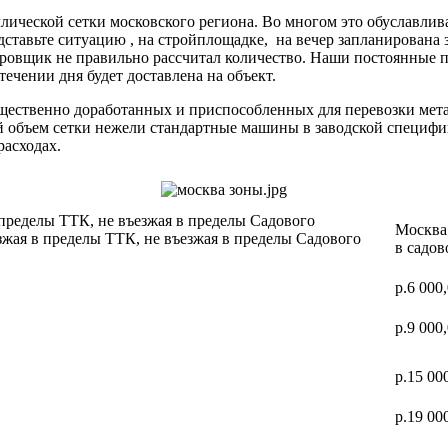
ической сетки московского региона. Во многом это обуславлив
дставьте ситуацию , на стройплощадке, на вечер запланирована 
ектировщик не правильно рассчитал количество. Наши постоя
 течении дня будет доставлена на объект.
ущественно доработанных и приспособленных для перевозки мет
ий объем сетки нежели стандартные машины в заводской специф
расходах.
 пределы ТТК, не въезжая в пределы Садового
Москва 
зжая в пределы ТТК, не въезжая в пределы Садового
в садов
р.6 000
р.9 000
р.15 00
р.19 00