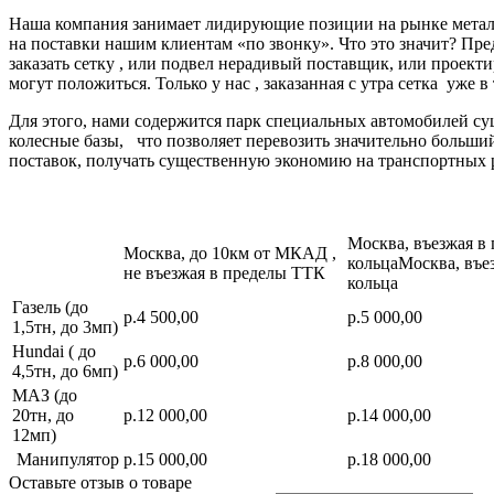
Наша компания занимает лидирующие позиции на рынке металл
на поставки нашим клиентам «по звонку». Что это значит? Пре
заказать сетку , или подвел нерадивый поставщик, или про
могут положиться. Только у нас , заказанная с утра сетка уже в
Для этого, нами содержится парк специальных автомобилей с
колесные базы, что позволяет перевозить значительно больш
поставок, получать существенную экономию на транспортных 
Москва, въезжая в
Москва, до 10км от МКАД ,
кольцаМосква, въе
не въезжая в пределы ТТК
кольца
Газель (до
р.4 500,00
р.5 000,00
1,5тн, до 3мп)
Hundai ( до
р.6 000,00
р.8 000,00
4,5тн, до 6мп)
МАЗ (до
20тн, до
р.12 000,00
р.14 000,00
12мп)
Манипулятор
р.15 000,00
р.18 000,00
Оставьте отзыв о товаре