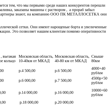
ается тем, что мы первыми среди наших конкурентов перешли
заливка, заказаны машины с раствором , а прораб забыл
нные партнеры знают, на компанию ООО ПК МЕТАЛЛОСЕТКА они
аллической сетки. Они имеют нарощеные борта и увеличенные
икации. Это позволяет нашим клиентам помимо оперативности
, вьезжая
Московская область,
Московская область,
Свыше
ое кольцо
10-40км от МКАД
40-80 км от МКАД
80км
4000+40
,00
р.4 500,00
р.6 500,00
руб/км
4500р+50
,00
р.6 000,00
р.7 500,00
руб/км
10000+60
0,00
р.14 000,00
р.16 000,00
руб/км
0,00
р.18 000,00
р.20 000,00