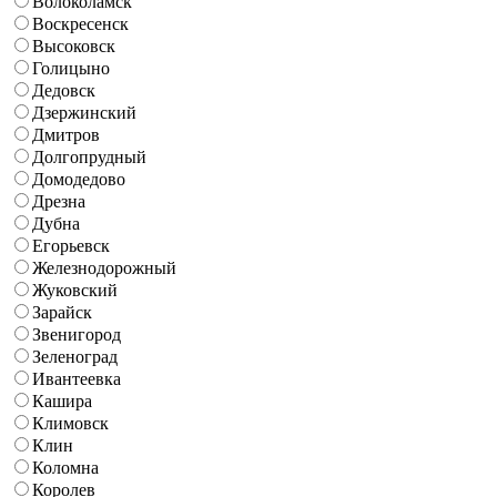
Волоколамск
Воскресенск
Высоковск
Голицыно
Дедовск
Дзержинский
Дмитров
Долгопрудный
Домодедово
Дрезна
Дубна
Егорьевск
Железнодорожный
Жуковский
Зарайск
Звенигород
Зеленоград
Ивантеевка
Кашира
Климовск
Клин
Коломна
Королев