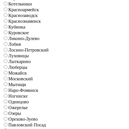
Котельники
Красноармейск
Краснозаводск
Краснознаменск
Кубинка
Куровское
Ликино-Дулево
Лобня
Лосино-Петровский
Луховицы
Лыткарино
Люберцы
Можайск
Московский
Мытищи
Наро-Фоминск
Ногинске
Одинцово
Ожерелье
Озеры
Орехово-Зуево
Павловский Посад