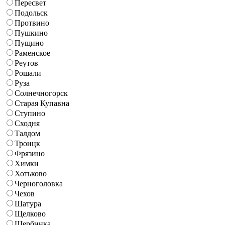
Пересвет
Подольск
Протвино
Пушкино
Пущино
Раменское
Реутов
Рошали
Руза
Солнечногорск
Старая Купавна
Ступино
Сходня
Талдом
Троицк
Фрязино
Химки
Хотьково
Черноголовка
Чехов
Шатура
Щелково
Щербинка