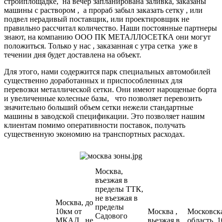
стройплощадке, на вечер запланирована заливка, заказаны
машины с раствором , а прораб забыл заказать сетку , или
подвел нерадивый поставщик, или проектировщик не
правильно рассчитал количество. Наши постоянные партнеры
знают, на компанию ООО ПК МЕТАЛЛОСЕТКА они могут
положиться. Только у нас , заказанная с утра сетка уже в
течении дня будет доставлена на объект.
Для этого, нами содержится парк специальных автомобилей
существенно доработанных и приспособленных для
перевозки металлической сетки. Они имеют нарощеные борта
и увеличенные колесные базы, что позволяет перевозить
значительно больший объем сетки нежели стандартные
машины в заводской спецификации. Это позволяет нашим
клиентам помимо оперативности поставок, получать
существенную экономию на транспортных расходах.
Москва,
въезжая в
пределы ТТК,
не въезжая в
Москва, до
пределы
10км от
Москва ,
Московск
Садового
МКАД , не
вьезжая в
область, 1