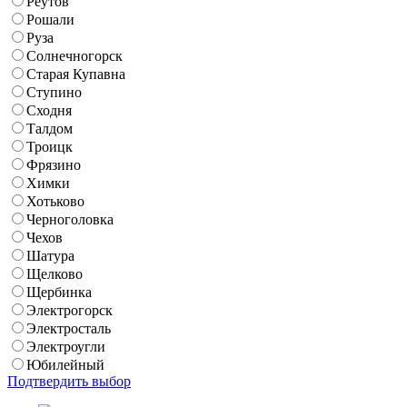
Реутов
Рошали
Руза
Солнечногорск
Старая Купавна
Ступино
Сходня
Талдом
Троицк
Фрязино
Химки
Хотьково
Черноголовка
Чехов
Шатура
Щелково
Щербинка
Электрогорск
Электросталь
Электроугли
Юбилейный
Подтвердить выбор