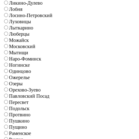
Ликино-Дулево
Лобня
Лосино-Петровский
Луховицы
Лыткарино
Люберцы
Можайск
Московский
Мытищи
Наро-Фоминск
Ногинске
Одинцово
Ожерелье
Озеры
Орехово-Зуево
Павловский Посад
Пересвет
Подольск
Протвино
Пушкино
Пущино
Раменское