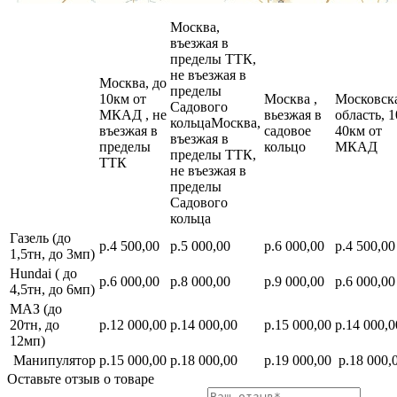
Москва,
въезжая в
пределы ТТК,
не въезжая в
Москва, до
пределы
10км от
Москва ,
Московск
Садового
МКАД , не
вьезжая в
область, 1
кольцаМосква,
въезжая в
садовое
40км от
въезжая в
пределы
кольцо
МКАД
пределы ТТК,
ТТК
не въезжая в
пределы
Садового
кольца
Газель (до
р.4 500,00
р.5 000,00
р.6 000,00
р.4 500,00
1,5тн, до 3мп)
Hundai ( до
р.6 000,00
р.8 000,00
р.9 000,00
р.6 000,00
4,5тн, до 6мп)
МАЗ (до
20тн, до
р.12 000,00
р.14 000,00
р.15 000,00
р.14 000,0
12мп)
Манипулятор
р.15 000,00
р.18 000,00
р.19 000,00
р.18 000,
Оставьте отзыв о товаре