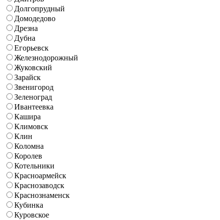
Долгопрудный
Домодедово
Дрезна
Дубна
Егорьевск
Железнодорожный
Жуковский
Зарайск
Звенигород
Зеленоград
Ивантеевка
Кашира
Климовск
Клин
Коломна
Королев
Котельники
Красноармейск
Краснозаводск
Краснознаменск
Кубинка
Куровское