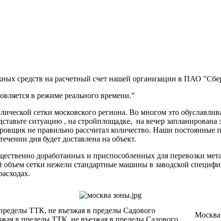
ных средств на расчетный счет нашей организации в ПАО "Сбер
вляется в режиме реального времени.”
ической сетки московского региона. Во многом это обуславлив
дставьте ситуацию , на стройплощадке, на вечер запланирована 
ектировщик не правильно рассчитал количество. Наши постоя
 течении дня будет доставлена на объект.
ущественно доработанных и приспособленных для перевозки мет
ий объем сетки нежели стандартные машины в заводской специф
расходах.
 пределы ТТК, не въезжая в пределы Садового
Москва 
зжая в пределы ТТК, не въезжая в пределы Садового