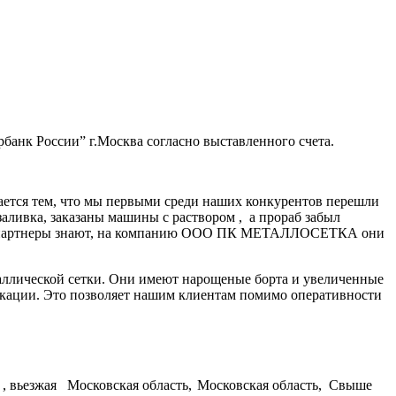
банк России” г.Москва согласно выставленного счета.
ается тем, что мы первыми среди наших конкурентов перешли
заливка, заказаны машины с раствором , а прораб забыл
нные партнеры знают, на компанию ООО ПК МЕТАЛЛОСЕТКА они
аллической сетки. Они имеют нарощеные борта и увеличенные
икации. Это позволяет нашим клиентам помимо оперативности
, вьезжая
Московская область,
Московская область,
Свыше