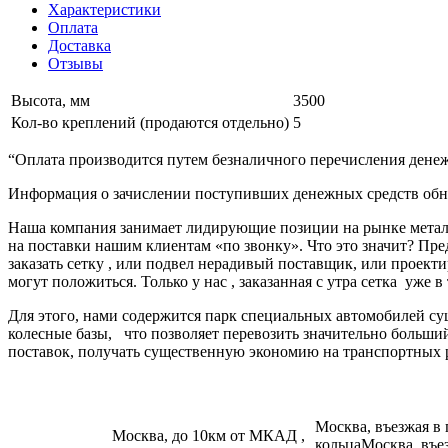
Характеристики
Оплата
Доставка
Отзывы
Высота, мм
3500
Кол-во креплений (продаются отдельно)
5
“Оплата производится путем безналичного перечисления денеж
Информация о зачислении поступивших денежных средств обно
Наша компания занимает лидирующие позиции на рынке металл
на поставки нашим клиентам «по звонку». Что это значит? Пре
заказать сетку , или подвел нерадивый поставщик, или про
могут положиться. Только у нас , заказанная с утра сетка уже в
Для этого, нами содержится парк специальных автомобилей с
колесные базы, что позволяет перевозить значительно больш
поставок, получать существенную экономию на транспортных 
Москва, въезжая в
Москва, до 10км от МКАД ,
кольцаМосква, въе