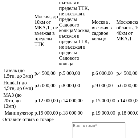
въезжая в
пределы ТТК,
не въезжая в
Москва, до
пределы
10км от
Москва ,
Московск
Садового
МКАД , не
вьезжая в
область, 1
кольцаМосква,
въезжая в
садовое
40км от
въезжая в
пределы
кольцо
МКАД
пределы ТТК,
ТТК
не въезжая в
пределы
Садового
кольца
Газель (до
р.4 500,00
р.5 000,00
р.6 000,00
р.4 500,00
1,5тн, до 3мп)
Hundai ( до
р.6 000,00
р.8 000,00
р.9 000,00
р.6 000,00
4,5тн, до 6мп)
МАЗ (до
20тн, до
р.12 000,00
р.14 000,00
р.15 000,00
р.14 000,0
12мп)
Манипулятор
р.15 000,00
р.18 000,00
р.19 000,00
р.18 000,
Оставьте отзыв о товаре