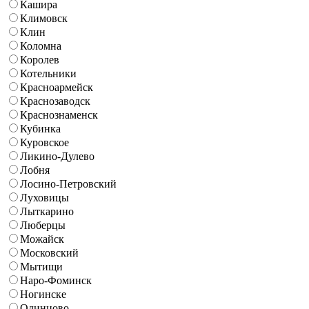
Кашира
Климовск
Клин
Коломна
Королев
Котельники
Красноармейск
Краснозаводск
Краснознаменск
Кубинка
Куровское
Ликино-Дулево
Лобня
Лосино-Петровский
Луховицы
Лыткарино
Люберцы
Можайск
Московский
Мытищи
Наро-Фоминск
Ногинске
Одинцово