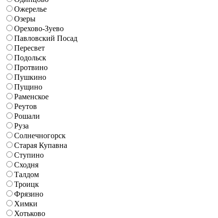
Ожерелье
Озеры
Орехово-Зуево
Павловский Посад
Пересвет
Подольск
Протвино
Пушкино
Пущино
Раменское
Реутов
Рошали
Руза
Солнечногорск
Старая Купавна
Ступино
Сходня
Талдом
Троицк
Фрязино
Химки
Хотьково