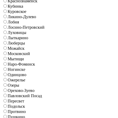
Краснознаменск
Кубинка
Куровское
Ликино-Дулево
Лобня
Лосино-Петровский
Луховицы
Лыткарино
Люберцы
Можайск
Московский
Мытищи
Наро-Фоминск
Ногинске
Одинцово
Ожерелье
Озеры
Орехово-Зуево
Павловский Посад
Пересвет
Подольск
Протвино
Пушкино