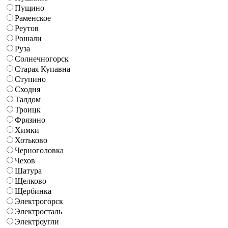
Пущино
Раменское
Реутов
Рошали
Руза
Солнечногорск
Старая Купавна
Ступино
Сходня
Талдом
Троицк
Фрязино
Химки
Хотьково
Черноголовка
Чехов
Шатура
Щелково
Щербинка
Электрогорск
Электросталь
Электроугли