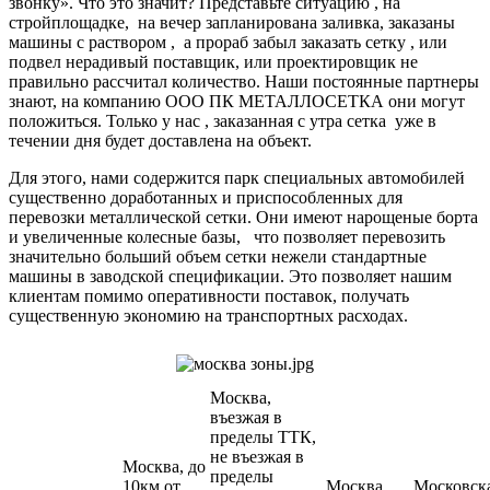
звонку». Что это значит? Представьте ситуацию , на
стройплощадке, на вечер запланирована заливка, заказаны
машины с раствором , а прораб забыл заказать сетку , или
подвел нерадивый поставщик, или проектировщик не
правильно рассчитал количество. Наши постоянные партнеры
знают, на компанию ООО ПК МЕТАЛЛОСЕТКА они могут
положиться. Только у нас , заказанная с утра сетка уже в
течении дня будет доставлена на объект.
Для этого, нами содержится парк специальных автомобилей
существенно доработанных и приспособленных для
перевозки металлической сетки. Они имеют нарощеные борта
и увеличенные колесные базы, что позволяет перевозить
значительно больший объем сетки нежели стандартные
машины в заводской спецификации. Это позволяет нашим
клиентам помимо оперативности поставок, получать
существенную экономию на транспортных расходах.
Москва,
въезжая в
пределы ТТК,
не въезжая в
Москва, до
пределы
10км от
Москва ,
Московск