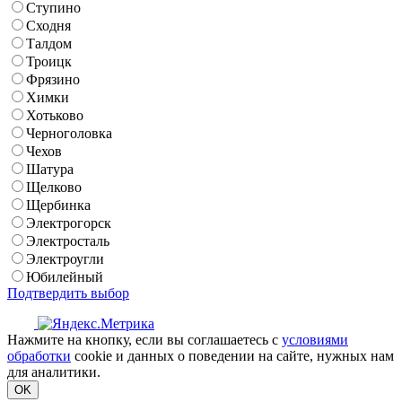
Ступино
Сходня
Талдом
Троицк
Фрязино
Химки
Хотьково
Черноголовка
Чехов
Шатура
Щелково
Щербинка
Электрогорск
Электросталь
Электроугли
Юбилейный
Подтвердить выбор
Нажмите на кнопку, если вы соглашаетесь с
условиями
обработки
cookie и данных о поведении на сайте, нужных нам
для аналитики.
OK