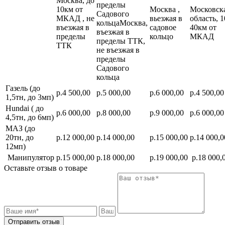
Москва, до
пределы
10км от
Москва ,
Московск
Садового
МКАД , не
вьезжая в
область, 1
кольцаМосква,
въезжая в
садовое
40км от
въезжая в
пределы
кольцо
МКАД
пределы ТТК,
ТТК
не въезжая в
пределы
Садового
кольца
Газель (до
р.4 500,00
р.5 000,00
р.6 000,00
р.4 500,00
1,5тн, до 3мп)
Hundai ( до
р.6 000,00
р.8 000,00
р.9 000,00
р.6 000,00
4,5тн, до 6мп)
МАЗ (до
20тн, до
р.12 000,00
р.14 000,00
р.15 000,00
р.14 000,0
12мп)
Манипулятор
р.15 000,00
р.18 000,00
р.19 000,00
р.18 000,
Оставьте отзыв о товаре
Отправить отзыв