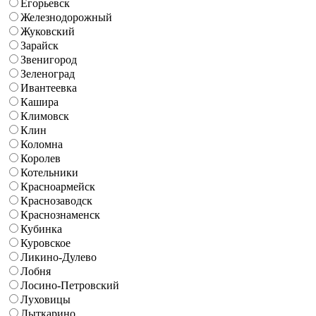
Егорьевск
Железнодорожный
Жуковский
Зарайск
Звенигород
Зеленоград
Ивантеевка
Кашира
Климовск
Клин
Коломна
Королев
Котельники
Красноармейск
Краснозаводск
Краснознаменск
Кубинка
Куровское
Ликино-Дулево
Лобня
Лосино-Петровский
Луховицы
Лыткарино