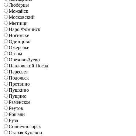
Люберцы
Можайск
Московский
Мытищи
Наро-Фоминск
Ногинске
Одинцово
Ожерелье
Озеры
Орехово-Зуево
Павловский Посад
Пересвет
Подольск
Протвино
Пушкино
Пущино
Раменское
Реутов
Рошали
Руза
Солнечногорск
Старая Купавна