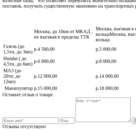
колесные базы, что позволяет перевозить значительно больш
поставок, получать существенную экономию на транспортных 
Москва, въезжая в
Москва, до 10км от МКАД ,
кольцаМосква, въе
не въезжая в пределы ТТК
кольца
Газель (до
р.4 500,00
р.5 000,00
1,5тн, до 3мп)
Hundai ( до
р.6 000,00
р.8 000,00
4,5тн, до 6мп)
МАЗ (до
20тн, до
р.12 000,00
р.14 000,00
12мп)
Манипулятор
р.15 000,00
р.18 000,00
Оставьте отзыв о товаре
Отзывы отсутствуют