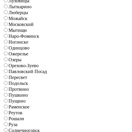
Луховицы
Лыткарино
Люберцы
Можайск
Московский
Мытищи
Наро-Фоминск
Ногинске
Одинцово
Ожерелье
Озеры
Орехово-Зуево
Павловский Посад
Пересвет
Подольск
Протвино
Пушкино
Пущино
Раменское
Реутов
Рошали
Руза
Солнечногорск