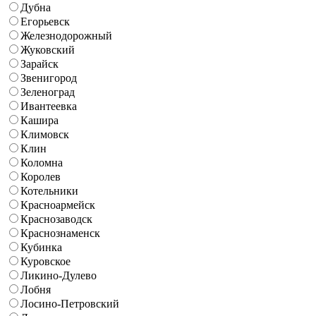
Дубна
Егорьевск
Железнодорожный
Жуковский
Зарайск
Звенигород
Зеленоград
Ивантеевка
Кашира
Климовск
Клин
Коломна
Королев
Котельники
Красноармейск
Краснозаводск
Краснознаменск
Кубинка
Куровское
Ликино-Дулево
Лобня
Лосино-Петровский