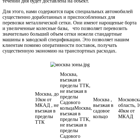
течении дня будет доставлена на объект.
Для этого, нами содержится парк специальных автомобилей
существенно доработанных и приспособленных для
перевозки металлической сетки. Они имеют нарощеные борта
и увеличенные колесные базы, что позволяет перевозить
значительно больший объем сетки нежели стандартные
машины в заводской спецификации. Это позволяет нашим
клиентам помимо оперативности поставок, получать
существенную экономию на транспортных расходах.
Москва,
въезжая в
пределы ТТК,
не въезжая в
Москва, до
пределы
10км от
Москва ,
Московск
Садового
МКАД , не
вьезжая в
область, 1
кольцаМосква,
въезжая в
садовое
40км от
въезжая в
пределы
кольцо
МКАД
пределы ТТК,
ТТК
не въезжая в
пределы
Садового