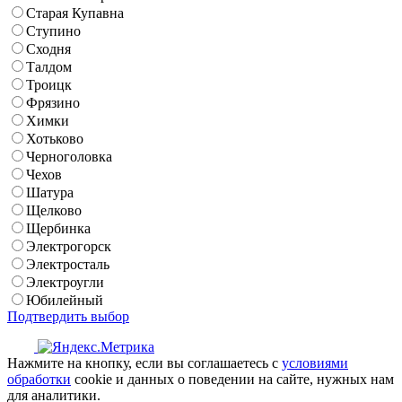
Старая Купавна
Ступино
Сходня
Талдом
Троицк
Фрязино
Химки
Хотьково
Черноголовка
Чехов
Шатура
Щелково
Щербинка
Электрогорск
Электросталь
Электроугли
Юбилейный
Подтвердить выбор
Нажмите на кнопку, если вы соглашаетесь с
условиями
обработки
cookie и данных о поведении на сайте, нужных нам
для аналитики.