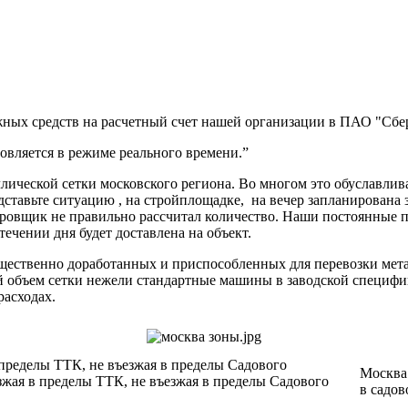
ных средств на расчетный счет нашей организации в ПАО "Сбер
вляется в режиме реального времени.”
ической сетки московского региона. Во многом это обуславлив
дставьте ситуацию , на стройплощадке, на вечер запланирована 
ектировщик не правильно рассчитал количество. Наши постоя
 течении дня будет доставлена на объект.
ущественно доработанных и приспособленных для перевозки мет
ий объем сетки нежели стандартные машины в заводской специф
расходах.
 пределы ТТК, не въезжая в пределы Садового
Москва 
зжая в пределы ТТК, не въезжая в пределы Садового
в садов