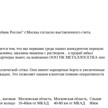
банк России” г.Москва согласно выставленного счета.
ается тем, что мы первыми среди наших конкурентов перешли
заливка, заказаны машины с раствором , а прораб забыл
нные партнеры знают, на компанию ООО ПК МЕТАЛЛОСЕТКА они
аллической сетки. Они имеют нарощеные борта и увеличенные
икации. Это позволяет нашим клиентам помимо оперативности
, вьезжая
Московская область,
Московская область,
Свыше
ое кольцо
10-40км от МКАД
40-80 км от МКАД
80км