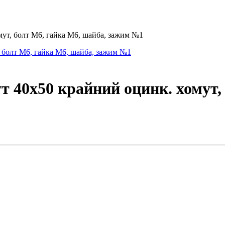
ут, болт М6, гайка М6, шайба, зажим №1
 40х50 крайний оцинк. хомут,