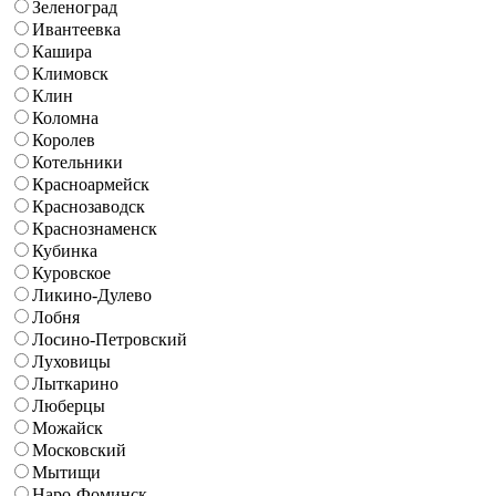
Зеленоград
Ивантеевка
Кашира
Климовск
Клин
Коломна
Королев
Котельники
Красноармейск
Краснозаводск
Краснознаменск
Кубинка
Куровское
Ликино-Дулево
Лобня
Лосино-Петровский
Луховицы
Лыткарино
Люберцы
Можайск
Московский
Мытищи
Наро-Фоминск