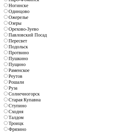
Ногинске
Одинцово
Ожерелье
Озеры
Орехово-Зуево
Павловский Посад
Пересвет
Подольск
Протвино
Пушкино
Пущино
Раменское
Реутов
Рошали
Руза
Солнечногорск
Старая Купавна
Ступино
Сходня
Талдом
Троицк
Фрязино