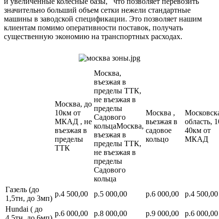
и увеличенные колесные базы, что позволяет перевозить
значительно больший объем сетки нежели стандартные
машины в заводской спецификации. Это позволяет нашим
клиентам помимо оперативности поставок, получать
существенную экономию на транспортных расходах.
Москва,
въезжая в
пределы ТТК,
не въезжая в
Москва, до
пределы
10км от
Москва ,
Московск
Садового
МКАД , не
вьезжая в
область, 1
кольцаМосква,
въезжая в
садовое
40км от
въезжая в
пределы
кольцо
МКАД
пределы ТТК,
ТТК
не въезжая в
пределы
Садового
кольца
Газель (до
р.4 500,00
р.5 000,00
р.6 000,00
р.4 500,00
1,5тн, до 3мп)
Hundai ( до
р.6 000,00
р.8 000,00
р.9 000,00
р.6 000,00
4,5тн, до 6мп)