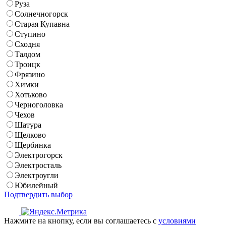
Руза
Солнечногорск
Старая Купавна
Ступино
Сходня
Талдом
Троицк
Фрязино
Химки
Хотьково
Черноголовка
Чехов
Шатура
Щелково
Щербинка
Электрогорск
Электросталь
Электроугли
Юбилейный
Подтвердить выбор
Нажмите на кнопку, если вы соглашаетесь с
условиями