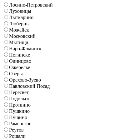
Лосино-Петровский
Луховицы
Лыткарино
Люберцы
Можайск
Московский
Мытищи
Наро-Фоминск
Ногинске
Одинцово
Ожерелье
Озеры
Орехово-Зуево
Павловский Посад
Пересвет
Подольск
Протвино
Пушкино
Пущино
Раменское
Реутов
Рошали