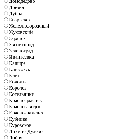
Домодедово
Дрезна
Дубна
Егорьевск
Железнодорожный
Жуковский
Зарайск
Звенигород
Зеленоград
Ивантеевка
Кашира
Климовск
Клин
Коломна
Королев
Котельники
Красноармейск
Краснозаводск
Краснознаменск
Кубинка
Куровское
Ликино-Дулево
Лобня