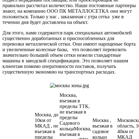
правильно рассчитал количество. Наши постоянные партнеры
знают, на компанию ООО ПК МЕТАЛЛОСЕТКА они могут
положиться. Только у нас , заказанная с утра сетка уже в
течении дня будет доставлена на объект.
Для этого, нами содержится парк специальных автомобилей
существенно доработанных и приспособленных для
перевозки металлической сетки. Они имеют нарощеные борта
и увеличенные колесные базы, что позволяет перевозить
значительно больший объем сетки нежели стандартные
машины в заводской спецификации. Это позволяет нашим
клиентам помимо оперативности поставок, получать
существенную экономию на транспортных расходах.
Москва,
въезжая в
пределы ТТК,
не въезжая в
Москва, до
пределы
10км от
Москва ,
Московск
Садового
МКАД , не
вьезжая в
область, 1
кольцаМосква,
въезжая в
садовое
40км от
въезжая в
пределы
кольцо
МКАД