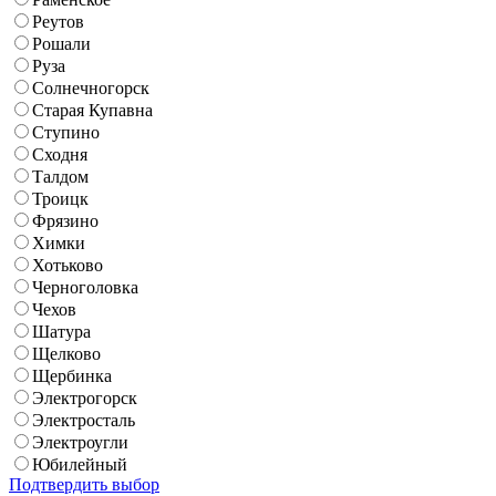
Реутов
Рошали
Руза
Солнечногорск
Старая Купавна
Ступино
Сходня
Талдом
Троицк
Фрязино
Химки
Хотьково
Черноголовка
Чехов
Шатура
Щелково
Щербинка
Электрогорск
Электросталь
Электроугли
Юбилейный
Подтвердить выбор