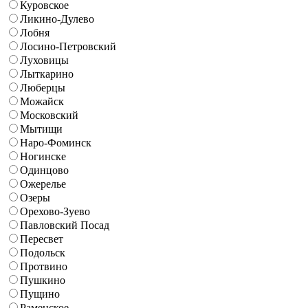
Куровское
Ликино-Дулево
Лобня
Лосино-Петровский
Луховицы
Лыткарино
Люберцы
Можайск
Московский
Мытищи
Наро-Фоминск
Ногинске
Одинцово
Ожерелье
Озеры
Орехово-Зуево
Павловский Посад
Пересвет
Подольск
Протвино
Пушкино
Пущино
Раменское