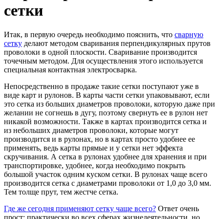
сетки
Итак, в первую очередь необходимо пояснить, что
сварную
сетку
делают методом сваривания перпендикулярных прутов
проволоки в одной плоскости. Сваривание производится
точечным методом. Для осуществления этого используется
специальная контактная электросварка.
Непосредственно в продаже такие сетки поступают уже в
виде карт и рулонов. В карты части сетки упаковывают, если
это сетка из больших диаметров проволоки, которую даже при
желании не согнешь в дугу, поэтому свернуть ее в рулон нет
никакой возможности. Также в картах производится сетка и
из небольших диаметров проволоки, которые могут
производится и в рулонах, но в картах просто удобнее ее
применять, ведь карты прямые и у сетки нет эффекта
скручивания. А сетка в рулонах удобнее для хранения и при
транспортировке, удобнее, когда необходимо покрыть
большой участок одним куском сетки. В рулонах чаще всего
производится сетка с диаметрами проволоки от 1,0 до 3,0 мм.
Тем толще прут, тем жестче сетка.
Где же сегодня применяют сетку чаще всего?
Ответ очень
прост: практически во всех сферах жизнедеятельности, но