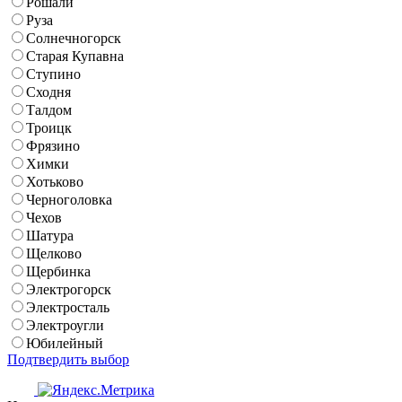
Рошали
Руза
Солнечногорск
Старая Купавна
Ступино
Сходня
Талдом
Троицк
Фрязино
Химки
Хотьково
Черноголовка
Чехов
Шатура
Щелково
Щербинка
Электрогорск
Электросталь
Электроугли
Юбилейный
Подтвердить выбор