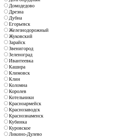
Домодедово
Дрезна
Дубна
Егорьевск
Железнодорожный
Жуковский
Зарайск
Звенигород
Зеленоград
Ивантеевка
Кашира
Климовск
Клин
Коломна
Королев
Котельники
Красноармейск
Краснозаводск
Краснознаменск
Кубинка
Куровское
Ликино-Дулево