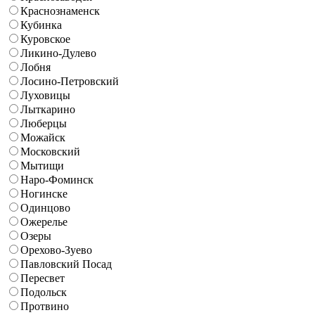
Краснознаменск
Кубинка
Куровское
Ликино-Дулево
Лобня
Лосино-Петровский
Луховицы
Лыткарино
Люберцы
Можайск
Московский
Мытищи
Наро-Фоминск
Ногинске
Одинцово
Ожерелье
Озеры
Орехово-Зуево
Павловский Посад
Пересвет
Подольск
Протвино