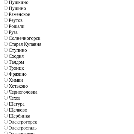
Пушкино
Пущино
Раменское
Реутов
Рошали
Руза
Солнечногорск
Старая Купавна
Ступино
Сходня
Талдом
Троицк
Фрязино
Химки
Хотьково
Черноголовка
Чехов
Шатура
Щелково
Щербинка
Электрогорск
Электросталь
Электроугли