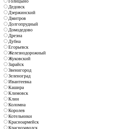
Голицыно
Дедовск
Дзержинский
Дмитров
Долгопрудный
Домодедово
Дрезна
Дубна
Егорьевск
Железнодорожный
Жуковский
Зарайск
Звенигород
Зеленоград
Ивантеевка
Кашира
Климовск
Клин
Коломна
Королев
Котельники
Красноармейск
Краснозаводск