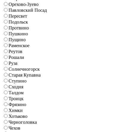
Орехово-Зуево
Павловский Посад
Пересвет
Подольск
Протвино
Пушкино
Пущино
Раменское
Реутов
Рошали
Руза
Солнечногорск
Старая Купавна
Ступино
Сходня
Талдом
Троицк
Фрязино
Химки
Хотьково
Черноголовка
Чехов