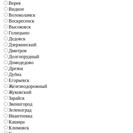
Верея
Видное
Волоколамск
Воскресенск
Высоковск
Голицыно
Дедовск
Дзержинский
Дмитров
Долгопрудный
Домодедово
Дрезна
Дубна
Егорьевск
Железнодорожный
Жуковский
Зарайск
Звенигород
Зеленоград
Ивантеевка
Кашира
Климовск