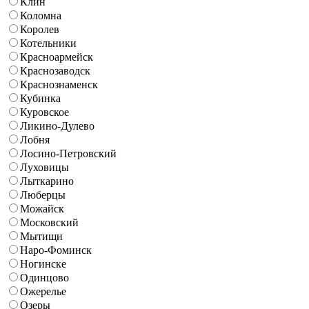
Клин
Коломна
Королев
Котельники
Красноармейск
Краснозаводск
Краснознаменск
Кубинка
Куровское
Ликино-Дулево
Лобня
Лосино-Петровский
Луховицы
Лыткарино
Люберцы
Можайск
Московский
Мытищи
Наро-Фоминск
Ногинске
Одинцово
Ожерелье
Озеры