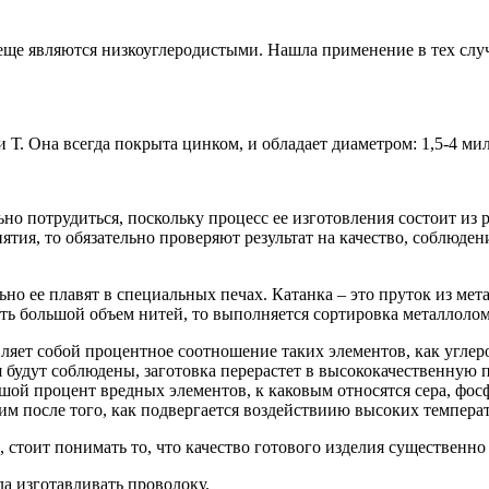
еще являются низкоуглеродистыми. Нашла применение в тех случ
 Т. Она всегда покрыта цинком, и обладает диаметром: 1,5-4 ми
но потрудиться, поскольку процесс ее изготовления состоит из 
тия, то обязательно проверяют результат на качество, соблюден
ьно ее плавят в специальных печах. Катанка – это пруток из ме
ть большой объем нитей, то выполняется сортировка металлолома
ляет собой процентное соотношение таких элементов, как углеро
вия будут соблюдены, заготовка перерастет в высококачественн
ьшой процент вредных элементов, к каковым относятся сера, фос
ким после того, как подвергается воздействиию высоких температ
 стоит понимать то, что качество готового изделия существенно
ла изготавливать проволоку.