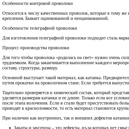
Особенности контровой проволоки
Относится к числу качественных проволок, которые к тому же 
крепления. Бывает оцинкованной и неоцинкованной.
Особенности телеграфной проволоки
Для изготовления телеграфной проволоки подходит сталь марки
Процесс производства проволоки
Для того чтобы проволока «родилась на свет» нужно очень силь
трудоемким. Когда заканчивается выполнение каждого мероприя
составу, структуры, размеру.
Основной выступает такой материал, как катанка. Предварител
путем прокатки на проволочном стане. Если требуется выпусти
Тщательно проверяется и химический состав, который представ
уделяется размерам катанки и ее длине. Только если все усло
после этапа волочения. Если в стали будет присутствовать бол
приводят к красноломкости, то есть материал становится хруп
При наличии как внутренних, так и внешних дефектов катанки,
Закаты и заусенцы – это дефекты, из-за которых нет смыс