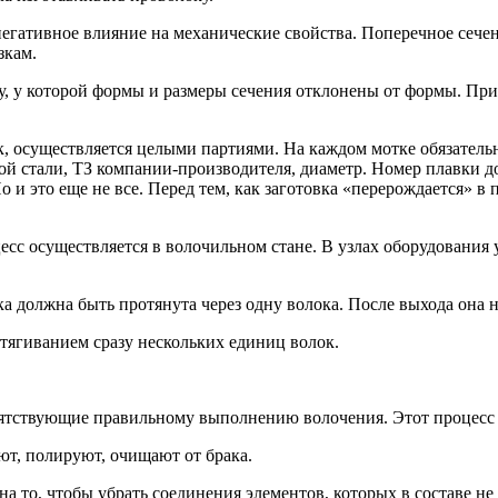
гативное влияние на механические свойства. Поперечное сечени
зкам.
ку, у которой формы и размеры сечения отклонены от формы. Пр
к, осуществляется целыми партиями. На каждом мотке обязатель
ой стали, ТЗ компании-производителя, диаметр. Номер плавки до
 и это еще не все. Перед тем, как заготовка «перерождается» в
сс осуществляется в волочильном стане. В узлах оборудования
ка должна быть протянута через одну волока. После выхода она 
ягиванием сразу нескольких единиц волок.
репятствующие правильному выполнению волочения. Этот процесс
т, полируют, очищают от брака.
а то, чтобы убрать соединения элементов, которых в составе не