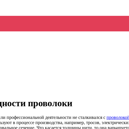
дности проволоки
 или профессиональной деятельности не сталкивался с
проволоко
зуют в процессе производства, например, тросов, электрических
овальное сечение. Что касается толщины нити, то она варьирует