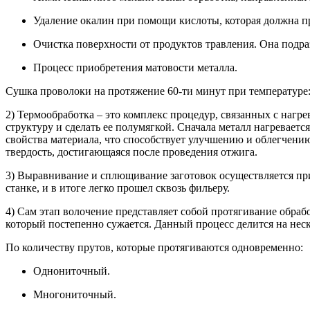
Удаление окалин при помощи кислоты, которая должна пр
Очистка поверхности от продуктов травления. Она подраз
Процесс приобретения матовости металла.
Сушка проволоки на протяжение 60-ти минут при температуре:
2) Термообработка – это комплекс процедур, связанных с наг
структуру и сделать ее полумягкой. Сначала металл нагревает
свойства материала, что способствует улучшению и облегчению
твердость, достигающаяся после проведения отжига.
3) Выравнивание и сплющивание заготовок осуществляется при
станке, и в итоге легко прошел сквозь фильеру.
4) Сам этап волочение представляет собой протягивание обрабо
который постепенно сужается. Данный процесс делится на неск
По количеству прутов, которые протягиваются одновременно:
Однониточный.
Многониточный.