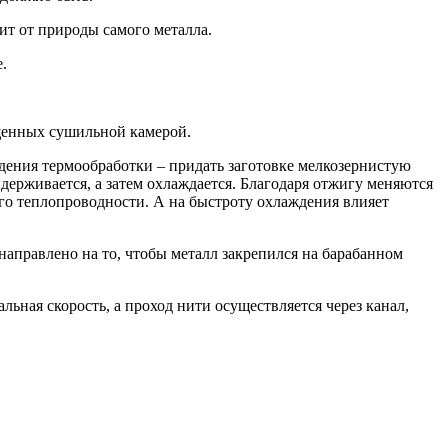
ит от природы самого металла.
.
ащенных сушильной камерой.
едения термообработки – придать заготовке мелкозернистую
ыдерживается, а затем охлаждается. Благодаря отжигу меняются
 его теплопроводности. А на быстроту охлаждения влияет
аправлено на то, чтобы металл закрепился на барабанном
льная скорость, а проход нити осуществляется через канал,