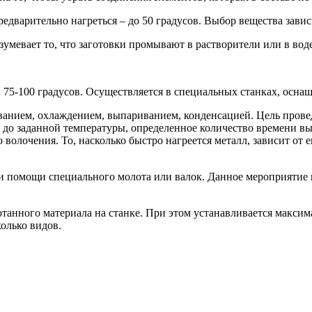
едварительно нагреться – до 50 градусов. Выбор вещества завис
умевает то, что заготовки промывают в растворители или в воде
 75-100 градусов. Осуществляется в специальных станках, осн
реванием, охлаждением, выпариванием, конденсацией. Цель пров
ся до заданной температуры, определенное количество времени в
 волочения. То, насколько быстро нагреется металл, зависит от
 помощи специального молота или валок. Данное мероприятие н
танного материала на станке. При этом устанавливается максима
олько видов.