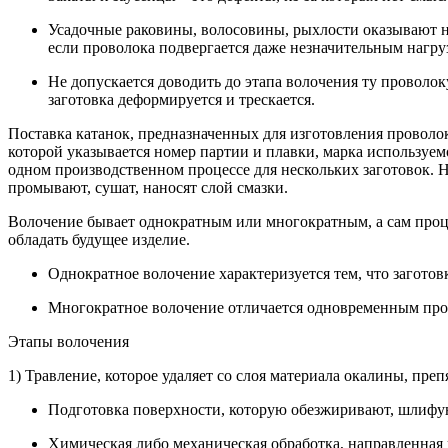
Усадочные раковины, волосовины, рыхлости оказывают не
если проволока подвергается даже незначительным нагру
Не допускается доводить до этапа волочения ту проволо
заготовка деформируется и трескается.
Поставка катанок, предназначенных для изготовления проволо
которой указывается номер партии и плавки, марка используем
одном производственном процессе для нескольких заготовок. Но
промывают, сушат, наносят слой смазки.
Волочение бывает однократным или многократным, а сам проце
обладать будущее изделие.
Однократное волочение характеризуется тем, что заготов
Многократное волочение отличается одновременным прот
Этапы волочения
1) Травление, которое удаляет со слоя материала окалины, п
Подготовка поверхности, которую обезжиривают, шлифую
Химическая либо механическая обработка, направленная н