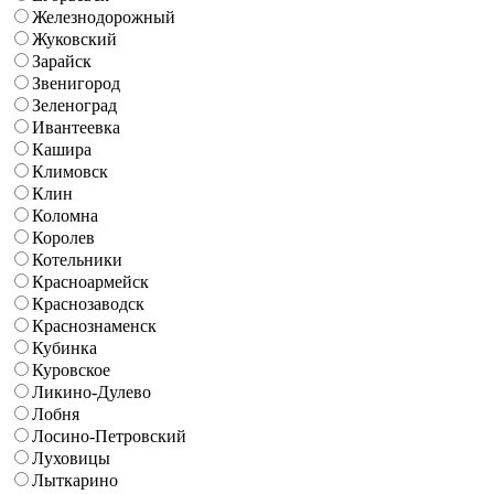
Железнодорожный
Жуковский
Зарайск
Звенигород
Зеленоград
Ивантеевка
Кашира
Климовск
Клин
Коломна
Королев
Котельники
Красноармейск
Краснозаводск
Краснознаменск
Кубинка
Куровское
Ликино-Дулево
Лобня
Лосино-Петровский
Луховицы
Лыткарино