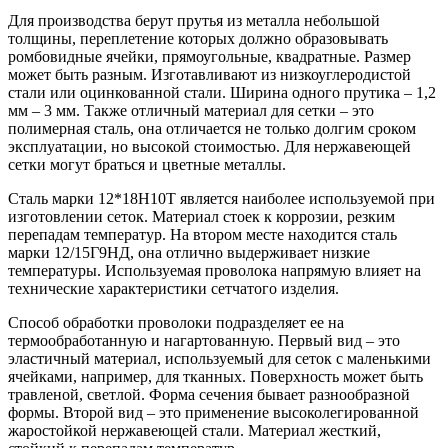
Для производства берут прутья из металла небольшой
толщины, переплетение которых должно образовывать
ромбовидные ячейки, прямоугольные, квадратные. Размер
может быть разным. Изготавливают из низкоуглеродистой
стали или оцинкованной стали. Ширина одного прутика – 1,2
мм – 3 мм. Также отличный материал для сетки – это
полимерная сталь, она отличается не только долгим сроком
эксплуатации, но высокой стоимостью. Для нержавеющей
сетки могут браться и цветные металлы.
Сталь марки 12*18Н10Т является наиболее используемой при
изготовлении сеток. Материал стоек к коррозии, резким
перепадам температур. На втором месте находится сталь
марки 12/15Г9НД, она отлично выдерживает низкие
температуры. Используемая проволока напрямую влияет на
технические характеристики сетчатого изделия.
Способ обработки проволоки подразделяет ее на
термообработанную и нагартованную. Первый вид – это
эластичный материал, используемый для сеток с маленькими
ячейками, например, для тканных. Поверхность может быть
травленой, светлой. Форма сечения бывает разнообразной
формы. Второй вид – это применение высоколегированной
жаростойкой нержавеющей стали. Материал жесткий,