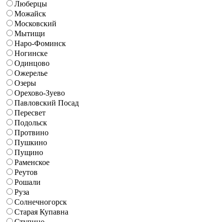
Люберцы
Можайск
Московский
Мытищи
Наро-Фоминск
Ногинске
Одинцово
Ожерелье
Озеры
Орехово-Зуево
Павловский Посад
Пересвет
Подольск
Протвино
Пушкино
Пущино
Раменское
Реутов
Рошали
Руза
Солнечногорск
Старая Купавна
Ступино