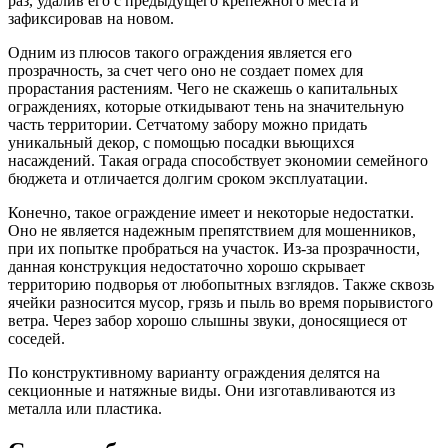
раз, удалив его с предыдущего крепежного места и
зафиксировав на новом.
Одним из плюсов такого ограждения является его
прозрачность, за счет чего оно не создает помех для
прорастания растениям. Чего не скажешь о капитальных
ограждениях, которые откидывают тень на значительную
часть территории. Сетчатому забору можно придать
уникальный декор, с помощью посадки вьющихся
насаждений. Такая ограда способствует экономии семейного
бюджета и отличается долгим сроком эксплуатации.
Конечно, такое ограждение имеет и некоторые недостатки.
Оно не является надежным препятствием для мошенников,
при их попытке пробраться на участок. Из-за прозрачности,
данная конструкция недостаточно хорошо скрывает
территорию подворья от любопытных взглядов. Также сквозь
ячейки разносится мусор, грязь и пыль во время порывистого
ветра. Через забор хорошо слышны звуки, доносящиеся от
соседей.
По конструктивному варианту ограждения делятся на
секционные и натяжные виды. Они изготавливаются из
металла или пластика.