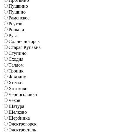
Протвино
Пушкино
Пущино
Раменское
Реутов
Рошали
Руза
Солнечногорск
Старая Купавна
Ступино
Сходня
Талдом
Троицк
Фрязино
Химки
Хотьково
Черноголовка
Чехов
Шатура
Щелково
Щербинка
Электрогорск
Электросталь