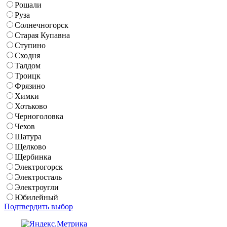
Рошали
Руза
Солнечногорск
Старая Купавна
Ступино
Сходня
Талдом
Троицк
Фрязино
Химки
Хотьково
Черноголовка
Чехов
Шатура
Щелково
Щербинка
Электрогорск
Электросталь
Электроугли
Юбилейный
Подтвердить выбор