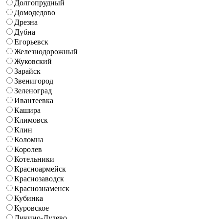
Долгопрудный
Домодедово
Дрезна
Дубна
Егорьевск
Железнодорожный
Жуковский
Зарайск
Звенигород
Зеленоград
Ивантеевка
Кашира
Климовск
Клин
Коломна
Королев
Котельники
Красноармейск
Краснозаводск
Краснознаменск
Кубинка
Куровское
Ликино-Дулево